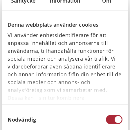
Samtycke
Information
Om
Redovisning av träningsuppgifter
Diskussion om pedagogik
Kvalitetssäkring
Denna webbplats använder cookies
Riktlinjer och bakgrund
Vi använder enhetsidentifierare för att
Registrering och dokumentation
anpassa innehållet och annonserna till
Verktyg och kursmaterial
användarna, tillhandahålla funktioner för
Praktiska råd och tips
sociala medier och analysera vår trafik. Vi
Förberedelser inför kursen:
vidarebefordrar även sådana identifierare
och annan information från din enhet till de
Inläst kursbok, genomförd webbutbildning och
sociala medier och annons- och
förberedelseuppgift. Mer information skickas efter
analysföretag som vi samarbetar med.
bokning.
Dessa kan i sin tur kombinera
informationen med annan information som
Tid
Samtyckesval
du har tillhandahållit eller som de har
Nödvändig
Grund- och instruktörsutbildning på 8 timmar (1 timma
samlat in när du har använt deras tjänster.
grundkurs och 7 timmar instruktörskurs inkl. lunch).