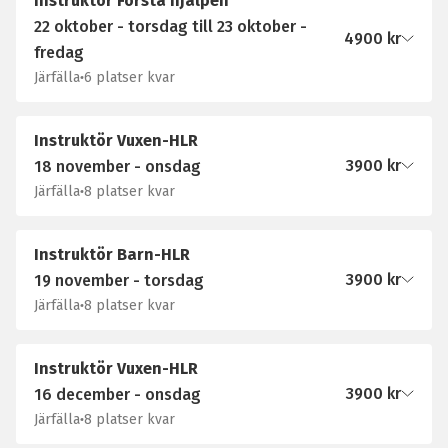
Instruktör Första hjälpen
22 oktober - torsdag till 23 oktober -
4900
kr
fredag
Järfälla
6 platser kvar
Instruktör Vuxen-HLR
3900
kr
18 november - onsdag
Järfälla
8 platser kvar
Instruktör Barn-HLR
3900
kr
19 november - torsdag
Järfälla
8 platser kvar
Instruktör Vuxen-HLR
3900
kr
16 december - onsdag
Järfälla
8 platser kvar