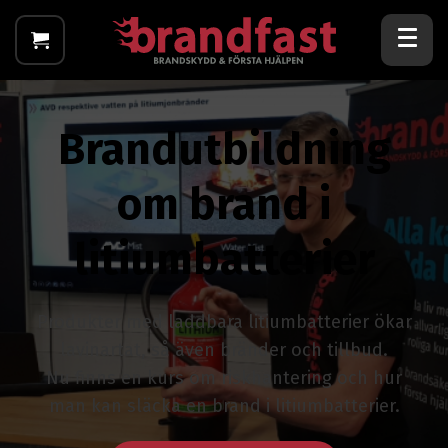
Brandutbildning
om brand i
litiumbatterier
Produkter med laddbara litiumbatterier ökar
lavinartat, så även bränder och tillbud.
Nu finns en kurs om riskhantering och hur
man kan släcka en brand i litiumbatterier.