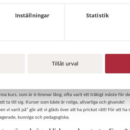
u startade Brandfast, och varför just brandsky
Inställningar
Statistik
anisation med just dessa saker men även mycket med fastighetsför
tbilda och skapa trygga arbetsplatser.
g helt på detta uppstod och jag tog chansen att pröva mina vingar
 satte nog sina spår. Cirkeln är sluten och jag får nu jobba med 
Tillåt urval
st efterfrågade tjänst, och varför tror du det?
bildning i brandskydd och första hjälpen. Det som vi har blivit st
ddsutbildningen ”Heta Arbeten”. Detta är en kravutbildning för d
na kurs, som är 6 timmar lång, ofta varit ett tråkigt måste för de
tt ta till sig. Kurser som både är roliga, allvarliga och givande!
i varit på” gör att vi gläds över att ha prickat rätt! För att ha 
gagerade, kunniga och pedagogiska.