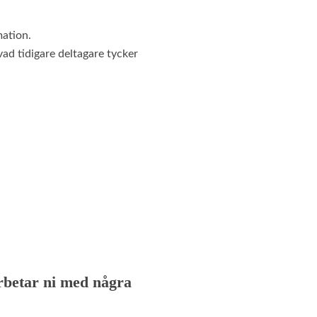
mation.
vad tidigare deltagare tycker
rbetar ni med några