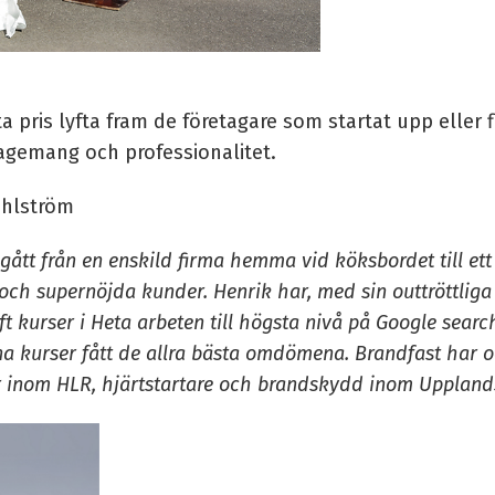
a pris lyfta fram de företagare som startat upp eller 
agemang och professionalitet.
ahlström
gått från en enskild firma hemma vid köksbordet till et
och supernöjda kunder. Henrik har, med sin outtröttliga 
ft kurser i Heta arbeten till högsta nivå på Google sea
a kurser fått de allra bästa omdömena. Brandfast har o
ter inom HLR, hjärtstartare och brandskydd inom Uppla