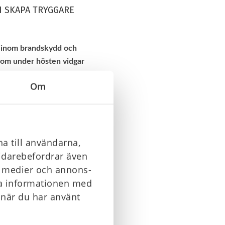
H SKAPA TRYGGARE
re inom brandskydd och
om under hösten vidgar
Om
erlevnad. Att göra skillnad
 innan han 2014 äntligen hade
h
första hjälpen
.
a till användarna,
splats. Sedan dess har jag
vidarebefordrar även
, säger Henrik, vd på
la medier och annons-
ra informationen med
 tog fart och som nu har fått
 när du har använt
gt, men även med det som kan