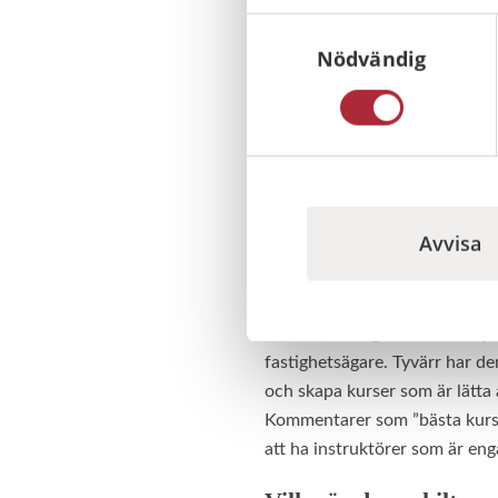
Samtyckesval
Hur kom det sig att d
Nödvändig
– Jag jobbade i en större org
kul jag tyckte det var att få u
En möjlighet att få inrikta si
brandstationen för 30 år sedan
berör.
Avvisa
Vilken skulle du säga är er me
– Vår största del handlar om ut
största i Sverige, är brandsky
fastighetsägare. Tyvärr har den
och skapa kurser som är lätta a
Kommentarer som ”bästa kursen v
att ha instruktörer som är en