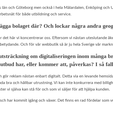
s län och Göteborg men också i hela Mälardalen, Enköping och Up
rbetsnät för både utbildning och service.
t lägga bolaget där? Och lockar några andra ge
r det här vi koncentrerar oss. Eftersom vi nästan uteslutande åke
å betydande. Och för vår webbutik så är ju hela Sverige vår mark
r utsträckning om digitaliseringen inom många b
utbud har, eller kommer att, påverkas? I så fall,
gör reklam nästan enbart digitalt. Detta via en levande hemsid
a bra och hållbar utrustning. Vi kan inte konkurrera med billigh
kter vi själva kan stå för och som vi säljer för att hjälpa kunden.
sch har kommit igång och växer. Det finns en rad fördelar som vu