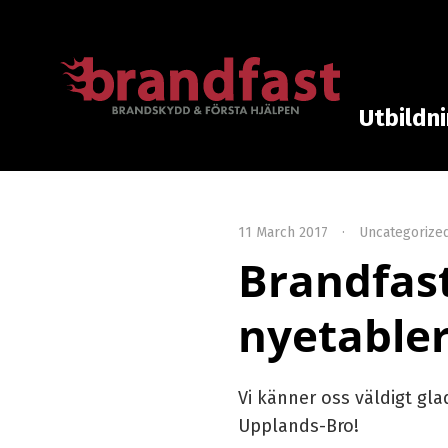
Utbildn
11 March 2017
·
Uncategorize
Brandfast
nyetabler
Vi känner oss väldigt gla
Upplands-Bro!