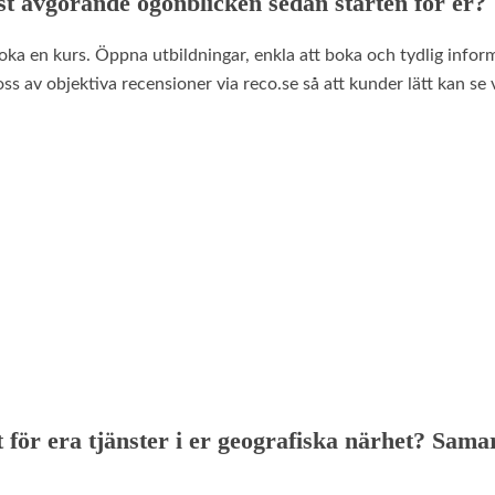
est avgörande ögonblicken sedan starten för er?
 boka en kurs. Öppna utbildningar, enkla att boka och tydlig infor
oss av objektiva recensioner via
reco.se
så att kunder lätt kan se 
för era tjänster i er geografiska närhet? Sama