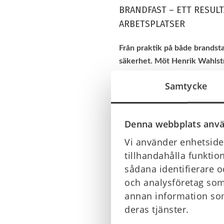
BRANDFAST – ETT RESUL
ARBETSPLATSER
Från praktik på både brandsta
säkerhet. Möt Henrik Wahlst
utbudet ännu mer.
Samtycke
Snabbt utförd hjärt- och lung
och skapa tryggare arbetspla
modet att starta sitt egna fö
Denna webbplats anvä
Vi använder enhetsiden
– Allt startade egentligen re
tillhandahålla funktio
jobbat med just dessa saker i 
sådana identifierare o
Brandfast.
och analysföretag som
Som liten grabb hade Henrik e
annan information som
blomma ut. Med Brandfast förk
deras tjänster.
göra skillnad för andra männis