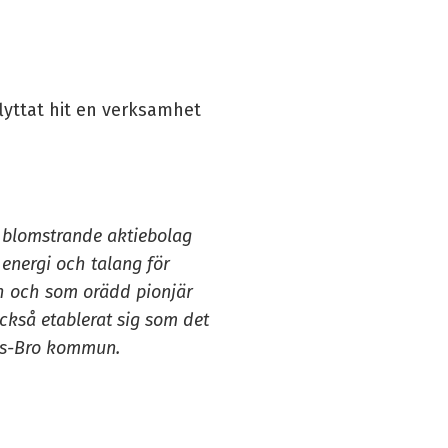
flyttat hit en verksamhet
t blomstrande aktiebolag
energi och talang för
rch och som orädd pionjär
ckså etablerat sig som det
nds-Bro kommun.