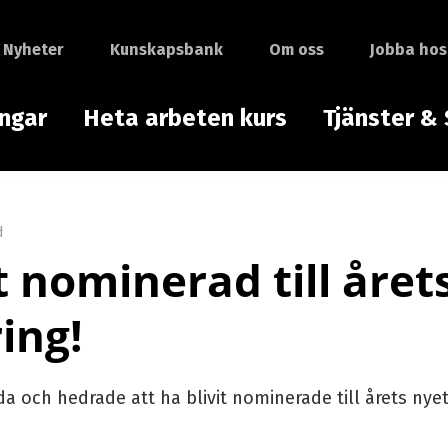
Nyheter
Kunskapsbank
Om oss
Jobba hos
ingar
Heta arbeten kurs
Tjänster & 
d
 nominerad till året
ing!
da och hedrade att ha blivit nominerade till årets nyet