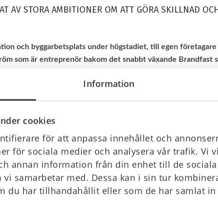
TAT AV STORA AMBITIONER OM ATT GÖRA SKILLNAD OC
tion och byggarbetsplats under högstadiet, till egen företaga
röm som är entreprenör bakom det snabbt växande Brandfast s
Information
räddning,
HLR
, kan i många fall vara avgörande för en persons öv
tser är något som Henrik Wahlström i många år hade brunnit för
retag. Resultatet blev Brandfast med fokus på just brandskydd oc
nder cookies
tifierare för att anpassa innehållet och annonsern
dan på högstadiet med praktik på både brandstation och byggarbet
ner för sociala medier och analysera vår trafik. Vi 
olika former, men att starta eget vågade jag först för två år sedan
ch annan information från din enhet till de socia
 vi samarbetar med. Dessa kan i sin tur kombine
n framgångsrik biltvätt och kanske är det där entreprenörsandan
 du har tillhandahållit eller som de har samlat in
larar Henrik att han får jobba med både det han tycker är roli
kor.