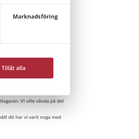
dd och säkerhet?
Marknadsföring
valtning. Där insåg jag hur
. Den där skolpraktiken på
frågor som hjälper, räddar och
Tillåt alla
örst på, ja faktiskt en av de
et flesta hantverkare och
ltagaren. Vi ville vända på det
nått dit har vi varit noga med