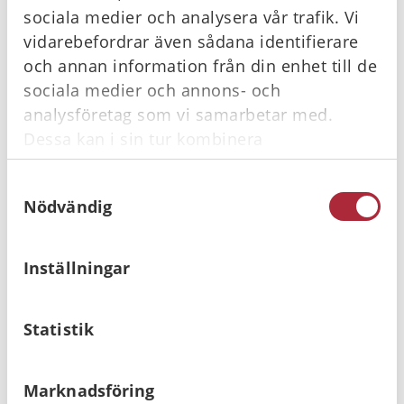
sociala medier och analysera vår trafik. Vi
vidarebefordrar även sådana identifierare
och annan information från din enhet till de
sociala medier och annons- och
analysföretag som vi samarbetar med.
Dessa kan i sin tur kombinera
informationen med annan information som
Samtyckesval
du har tillhandahållit eller som de har
Nödvändig
samlat in när du har använt deras tjänster.
Inställningar
Statistik
Marknadsföring