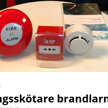
d
ngsskötare brandlar