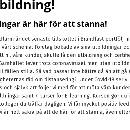
bildning!
ngar är här för att stanna!
arm är det senaste tillskottet i Brandfast portfölj m
årt schema. Företag bokade av sina utbildningar och 
t ni, våra kunder, skulle få den utbildning och certifi
Samhället lever trots coronaviruset men utan utbildni
lfällen stilla. Så vad passar inte bättre då än att gå 
gheterna
s råd om distansering? Under Covid-19 ser vi
ans och självklart följer vi med för att möta våra kund
ldningar
samt 7 kurser för
E-learning
. Kursen gör du
kollegor du träffar dagligen. Vi får mycket positiv fee
i är helt säkra på att de här för att stanna, även efter