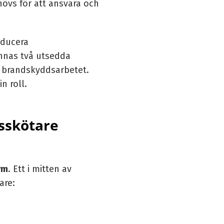
övs för att ansvara och
reducera
innas två utsedda
a brandskyddsarbetet.
n roll.
sskötare
rm
. Ett i mitten av
are: