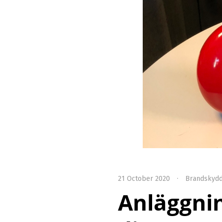
21 October 2020
·
Brandskyd
Anläggni