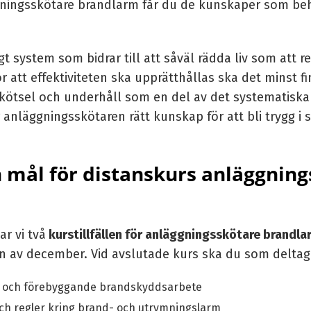
ningsskötare brandlarm får du de kunskaper som beh
igt system som bidrar till att såväl rädda liv som att 
 att effektiviteten ska upprätthållas ska det minst f
skötsel och underhåll som en del av det systematisk
anläggningsskötaren rätt kunskap för att bli trygg i si
mål för distanskurs anläggning
r vi två
kurstillfällen för anläggningsskötare brandla
n av december. Vid avslutade kurs ska du som deltag
 och förebyggande brandskyddsarbete
h regler kring brand- och utrymningslarm