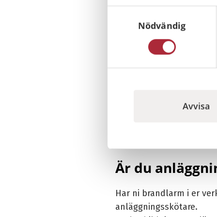
Samtyckesval
Nödvändig
Avvisa
Henrik Wahlström, VD p
Är du anläggni
Har ni brandlarm i er v
anläggningsskötare.