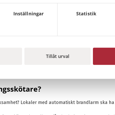
Inställningar
Statistik
Tillåt urval
å Brandfast Sverige AB och utbildare i bland annat anlägg
ngsskötare?
erksamhet? Lokaler med automatiskt brandlarm ska ha