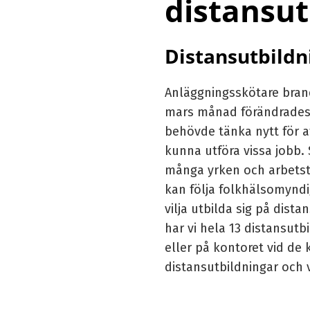
distansut
Distansutbildni
Anläggningsskötare brandl
mars månad förändrades v
behövde tänka nytt för at
kunna utföra vissa jobb. 
många yrken och arbetstil
kan följa
folkhälsomyndi
vilja utbilda sig på dist
har vi hela 13
distansutbi
eller på kontoret vid de 
distansutbildningar och v