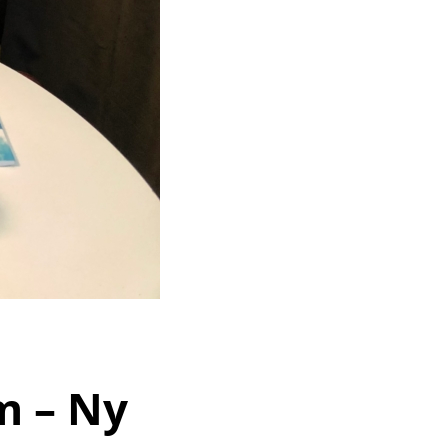
m – Ny