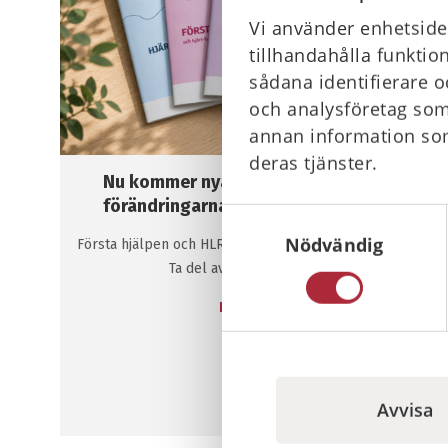
Vi använder enhetsiden
tillhandahålla funktio
sådana identifierare o
och analysföretag som
annan information som
deras tjänster.
Nu kommer nya HLR riktlinjer - här är
förändringarna du behöver känna till
Samtyckesval
Nödvändig
Första hjälpen och HLR-riktlinjer 2026 är presenterade!
Ta del av det viktigaste här
Läs mer
Avvisa