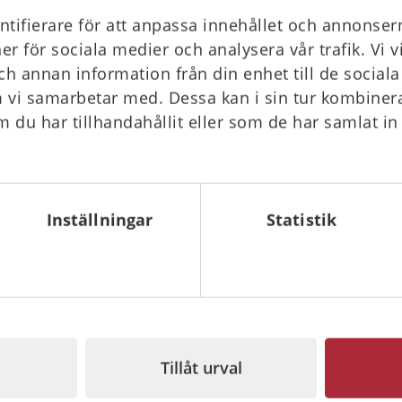
tifierare för att anpassa innehållet och annonsern
ner för sociala medier och analysera vår trafik. Vi 
ch annan information från din enhet till de socia
 vi samarbetar med. Dessa kan i sin tur kombine
 du har tillhandahållit eller som de har samlat in
Vivest Pocket AED 3 - Världens minsta
hjärtstartare?
Inställningar
Statistik
En hjärtstartare som är lika liten som en mobil och
väger mindre än ett paket smör. Är det ens möjligt? Ja,
det är det och nu har du möjlighet att ta med dig din
hjärtstartare på alla äventyr!
Läs mer
Tillåt urval