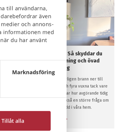
a till användarna,
vidarebefordrar även
la medier och annons-
ra informationen med
 när du har använt
Brandskydd i hemmet: Så skyddar du
barnen med tidig varning och övad
utrymning
Marknadsföring
När en villa i Kristinehamn nyligen brann ner till
grunden räddades elva barn och fyra vuxna tack vare
en brandvarnare. Händelsen visar hur avgörande tidig
upptäckt är, men den väcker också en större fråga om
hur vi ser på brandskydd i våra hem.
Läs mer
Tillåt alla