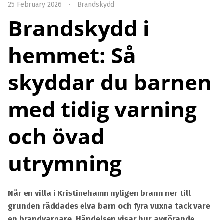
25 February 2026
·
Brandskydd
Brandskydd i
hemmet: Så
skyddar du barnen
med tidig varning
och övad
utrymning
När en villa i Kristinehamn nyligen brann ner till
grunden räddades elva barn och fyra vuxna tack vare
en brandvarnare. Händelsen visar hur avgörande