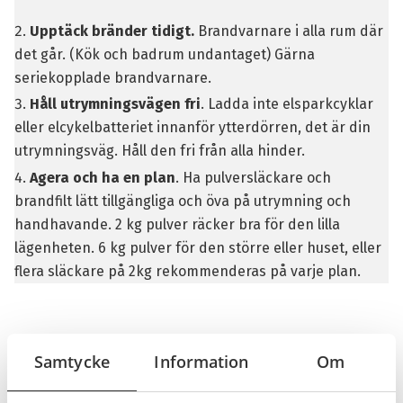
Upptäck bränder tidigt.
Brandvarnare
i alla rum där
det går. (Kök och badrum undantaget) Gärna
seriekopplade brandvarnare
.
Håll utrymningsvägen fri
. Ladda inte elsparkcyklar
eller elcykelbatteriet innanför ytterdörren, det är din
utrymningsväg. Håll den fri från alla hinder.
Agera och ha en plan
. Ha
pulversläckare
och
brandfilt
lätt tillgängliga och öva på utrymning och
handhavande. 2 kg pulver räcker bra för den lilla
lägenheten. 6 kg pulver för den större eller huset, eller
flera släckare på 2kg rekommenderas på varje plan.
Tidig varning är den mest underskattade
Samtycke
Information
Om
säkerhetsåtgärden