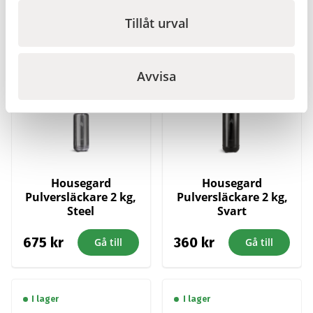
Du kanske också gillar …
Tillåt urval
I lager
I lager
Avvisa
Housegard
Housegard
Pulversläckare 2 kg,
Pulversläckare 2 kg,
Steel
Svart
675
kr
360
kr
Gå till
Gå till
I lager
I lager