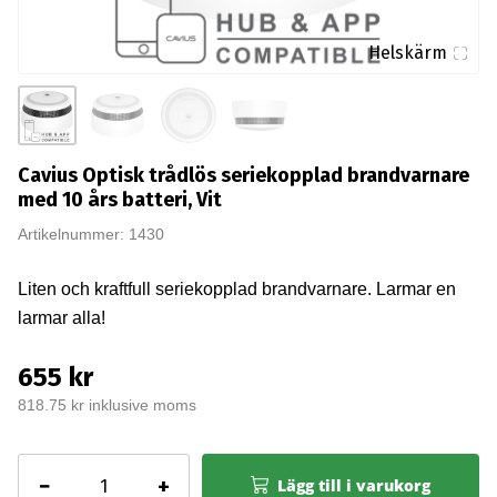
Helskärm
Cavius Optisk trådlös seriekopplad brandvarnare
med 10 års batteri, Vit
Artikelnummer: 1430
Liten och kraftfull seriekopplad brandvarnare. Larmar en
larmar alla!
655 kr
818.75 kr inklusive moms
Cavius
−
+
Lägg till i varukorg
Optisk