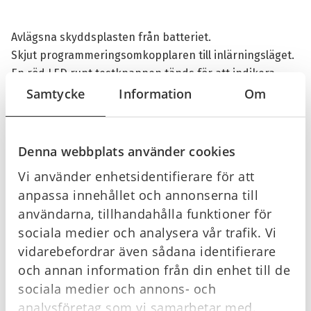
Avlägsna skyddsplasten från batteriet.
Skjut programmeringsomkopplaren till inlärningsläget.
En röd LED runt testknappen tänds för att indikera
detta.
Samtycke
Information
Om
Upprepa proceduren för flera enheter.
Tryck på testknappen på en av enheterna. Ett pip
bekräftar att programmeringssignalen har skickats.
Denna webbplats använder cookies
När lysdioderna på alla enheter börjar blinka, indikerar
Vi använder enhetsidentifierare för att
det att gruppen har blivit programmerad.
anpassa innehållet och annonserna till
Skjut tillbaka programmeringsomkopplaren till
användarna, tillhandahålla funktioner för
normalläget på alla enheter.
sociala medier och analysera vår trafik. Vi
Teknisk information:
vidarebefordrar även sådana identifierare
och annan information från din enhet till de
sociala medier och annons- och
Diameter:
78 mm
Höjd:
44 mm
analysföretag som vi samarbetar med.