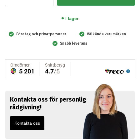
trådlös
seriekopplad
I lager
brandvarnare
med
Företag och privatpersoner
Välkända varumärken
10
Snabb leverans
års
batteri,
Vit
mängd
Kontakta oss för personlig
rådgivning!
Kontakta oss