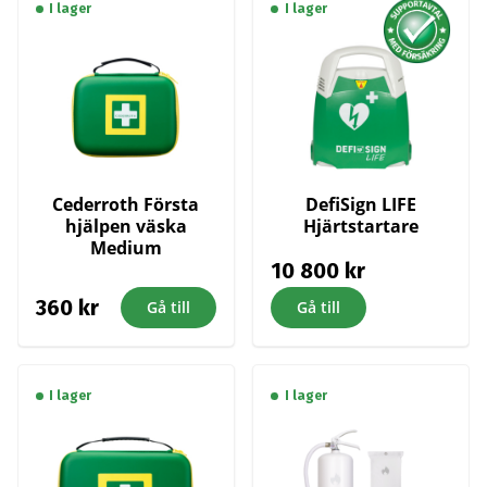
I lager
I lager
Cederroth Första
DefiSign LIFE
hjälpen väska
Hjärtstartare
Medium
10 800
kr
360
kr
Gå till
Gå till
I lager
I lager