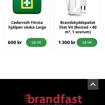
Cederroth Första
Brandskyddspaket
hjälpen väska Large
litet Vit (Bostad < 60
m², 1 sovrum)
600
kr
1 300
kr
Gå till
Gå till