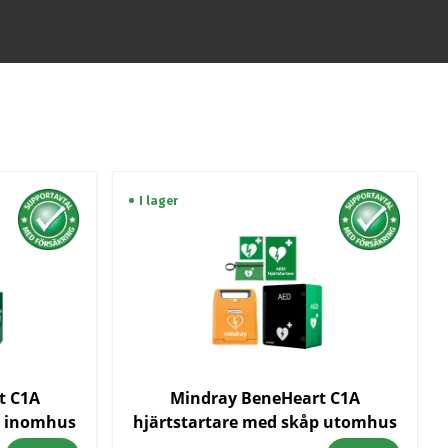
I lager
t C1A
Mindray BeneHeart C1A
p inomhus
hjärtstartare med skåp utomhus