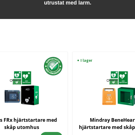
utrustat med larm.
I lager
ps FRx hjärtstartare med
Mindray BeneHear
skåp utomhus
hjärtstartare med skå