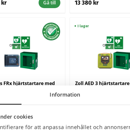
 kr
13 380 kr
Gå till
I lager
ps FRx hjärtstartare med
Zoll AED 3 hjärtstartar
skåp inomhus
inomhus
Information
 kr
27 490 kr
Gå till
nder cookies
I lager
tifierare för att anpassa innehållet och annonsern