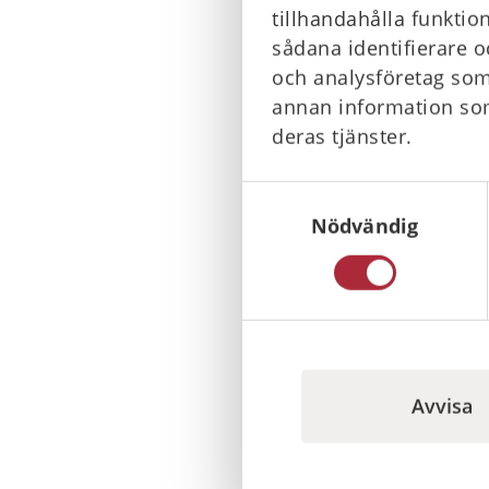
tillhandahålla funktio
sådana identifierare o
och analysföretag som
annan information som
deras tjänster.
Zoll A
Samtyckesval
Nödvändig
16 150
I lager
Avvisa