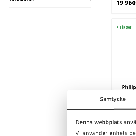
19 960
I lager
Phili
Samtycke
15 750
Denna webbplats anvä
I lager
Vi använder enhetsiden