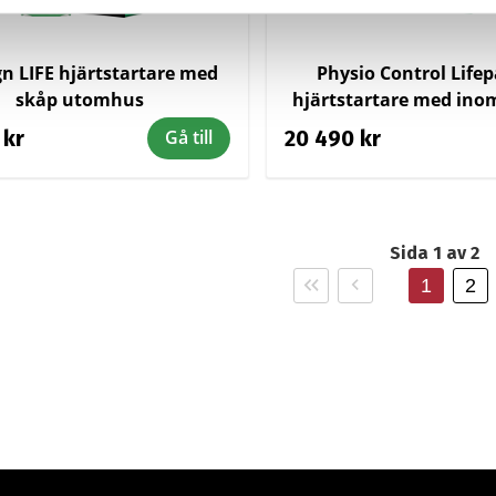
gn LIFE hjärtstartare med
Physio Control Life
skåp utomhus
hjärtstartare med in
 kr
20 490 kr
Gå till
Sida 1 av 2
Första
Föregående
1
2
sidan
sida