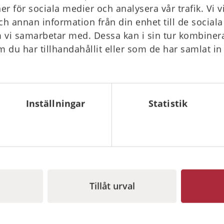
ner för sociala medier och analysera vår trafik. Vi 
ch annan information från din enhet till de socia
 vi samarbetar med. Dessa kan i sin tur kombine
 du har tillhandahållit eller som de har samlat in
ED Plus hjärtstartare med
Zoll AED Plus hjärtsta
skåp inomhus
skåp utomhu
Inställningar
Statistik
 kr
20 360 kr
Gå till
I lager
Tillåt urval