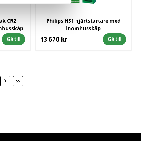
pak CR2
Philips HS1 hjärtstartare med
omhusskåp
inomhusskåp
13 670 kr
Gå till
Gå till
Nästa
Sista
sida
sidan