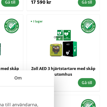
17 590 kr
Gå till
Gå till
I lager
e med skåp
Zoll AED 3 hjärtstartare med skåp
utomhus
Om
31 700 kr
Gå till
Gå till
I lager
a till användarna,