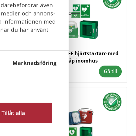
vidarebefordrar även
la medier och annons-
ra informationen med
 när du har använt
rtare med
DefiSign LIFE hjärtstartare med
s
skåp inomhus
Marknadsföring
12 790 kr
Gå till
Gå till
I lager
Tillåt alla