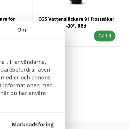
are för
CGS Vattensläckare 9 l frostsäker
ITHEX9
-30°, Röd
Om
1 600 kr
Gå till
Gå till
a till användarna,
vidarebefordrar även
Nästa
Sista
la medier och annons-
sida
sidan
ra informationen med
 när du har använt
Marknadsföring