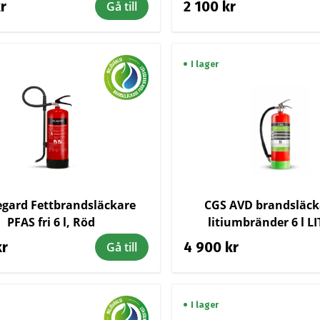
kr
2 100 kr
Gå till
I lager
gard Fettbrandsläckare
CGS AVD brandsläck
PFAS fri 6 l, Röd
litiumbränder 6 l L
kr
4 900 kr
Gå till
I lager