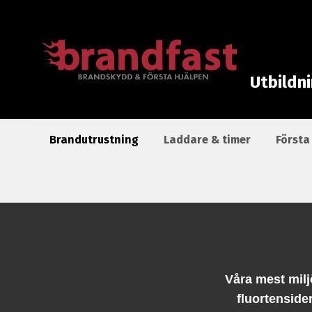
Utbildn
Brandutrustning
Laddare & timer
Första
Våra mest milj
fluortenside