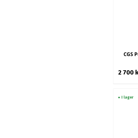
CGS P
2 700 
I lager