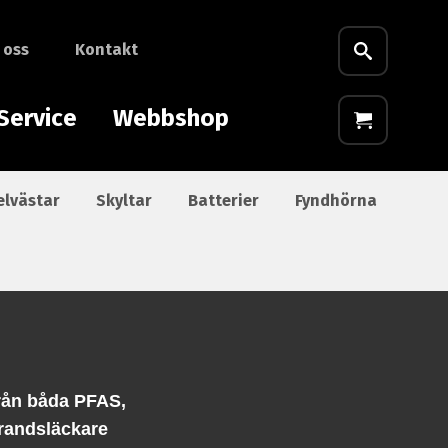
 oss
Kontakt
Service
Webbshop
elvästar
Skyltar
Batterier
Fyndhörna
från båda PFAS,
brandsläckare