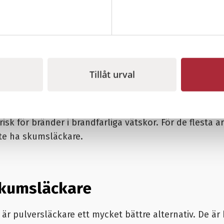
nlig brandsläckare
sälja skumsläckare eftersom de innehöll fluortensider
 kommer även ett förbud men vi byter ut dessa långt i
Tillåt urval
inverkan på både miljö och människa.
FAS-fria skumsläckare
som vi tagit in i sortimentet. D
 risk för bränder i brandfarliga vätskor. För de flesta 
te ha skumsläckare.
 skumsläckare
 är
pulversläckare
ett mycket bättre alternativ. De är b