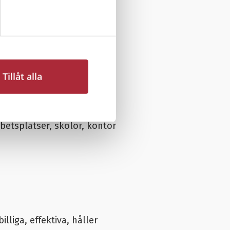
 (PFAS) som har en mycket
nnan, eftersom vi fått
Tillåt alla
essa är specialsläckare för
arbetsplatser, skolor, kontor
illiga, effektiva, håller