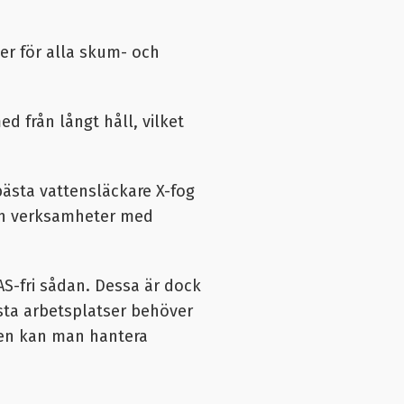
ller för alla skum- och
d från långt håll, vilket
bästa vattensläckare
X-fog
och verksamheter med
AS-fri sådan. Dessa är dock
esta arbetsplatser behöver
den kan man hantera