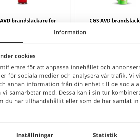
AVD brandsläckare för
CGS AVD brandsläck
iumbränder 2 l LITHEX2
litiumbränder 9 l L
Information
kr
4 896 kr
Gå till
nder cookies
tifierare för att anpassa innehållet och annonsern
Sida 1 av 2
ner för sociala medier och analysera vår trafik. Vi 
Första
Föregående
1
2
ch annan information från din enhet till de socia
sidan
sida
 vi samarbetar med. Dessa kan i sin tur kombine
 du har tillhandahållit eller som de har samlat in
Inställningar
Statistik