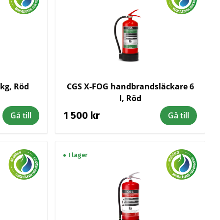
 kg, Röd
CGS X-FOG handbrandsläckare 6
l, Röd
1 500 kr
Gå till
Gå till
I lager