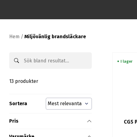
Hem
/
Miljövänlig brandsläckare
I lager
13 produkter
Sortera
Pris
CGS P
Varumärke