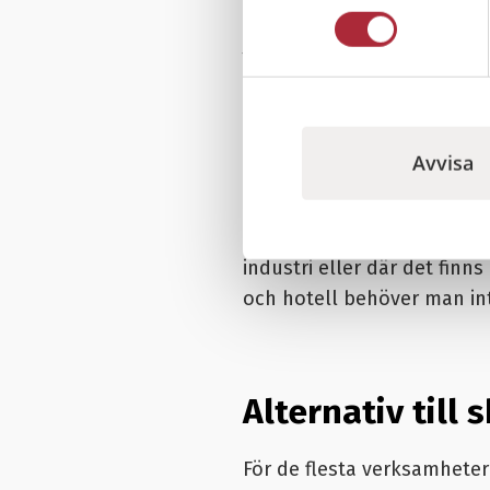
Välj en miljövä
Från 2021 slutade vi helt 
negativ miljöpåverkan. Det
Avvisa
kännedom om dess dåliga 
Från 2023 har det kommit
P
industri eller där det finns
och hotell behöver man in
Alternativ till
För de flesta verksamheter