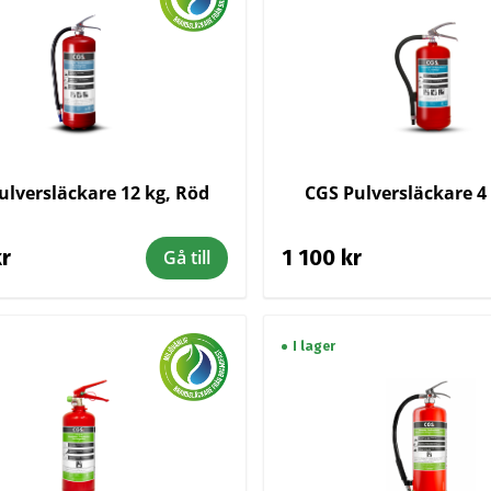
ulversläckare 12 kg, Röd
CGS Pulversläckare 4
kr
1 100 kr
Gå till
I lager