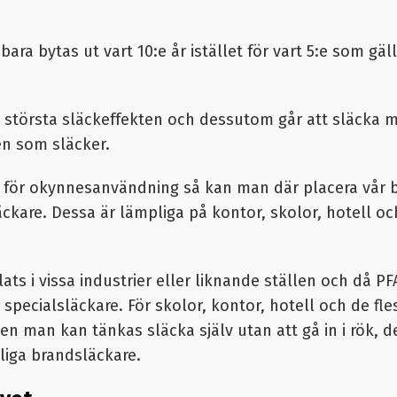
bara bytas ut vart 10:e år istället för vart 5:e som gä
n största släckeffekten och dessutom går att släcka me
en som släcker.
för okynnesanvändning så kan man där placera vår 
äckare.
Dessa är lämpliga på kontor, skolor, hotell 
ts i vissa industrier eller liknande ställen och då PF
 specialsläckare. För skolor, kontor, hotell och de fl
n man kan tänkas släcka själv utan att gå in i rök, 
liga brandsläckare.