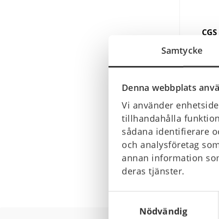
CGS 
lit
Samtycke
2 300 
Denna webbplats anvä
Vi använder enhetsiden
tillhandahålla funktio
sådana identifierare o
och analysföretag som
annan information som
deras tjänster.
Samtyckesval
Nödvändig