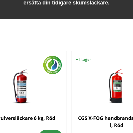
ersätta din tidigare skumsläckare.
I lager
ulversläckare 6 kg, Röd
CGS X-FOG handbrands
l, Röd