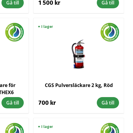
1 500 kr
Gå till
Gå till
I lager
are för
CGS Pulversläckare 2 kg, Röd
ITHEX6
700 kr
Gå till
Gå till
I lager