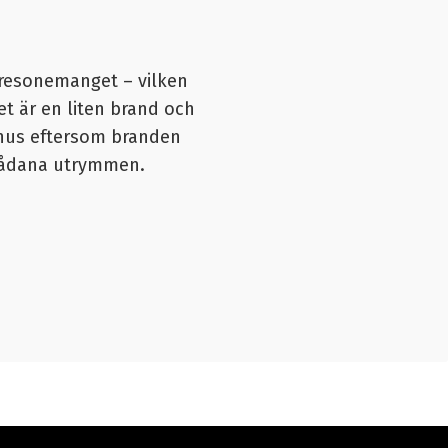
å resonemanget – vilken
et är en liten brand och
mhus eftersom branden
i sådana utrymmen.