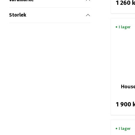
1 260 
Storlek
I lager
House
1 900 
I lager