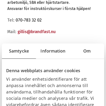
arbetsmiljö, SBA eller hjärtstartare.
Ansvarar för instruktörskurser i första hjälpen!
Tel:
070-783 32 02
Mail:
gillis@brandfast.nu
Dela på Facebook
Dela på LinkedIn
Samtycke
Information
Om
Denna webbplats använder cookies
Fler artiklar
Vi använder enhetsidentifierare för att
anpassa innehållet och annonserna till
användarna, tillhandahålla funktioner för
sociala medier och analysera vår trafik. Vi
vidarebefordrar även sådana identifierare