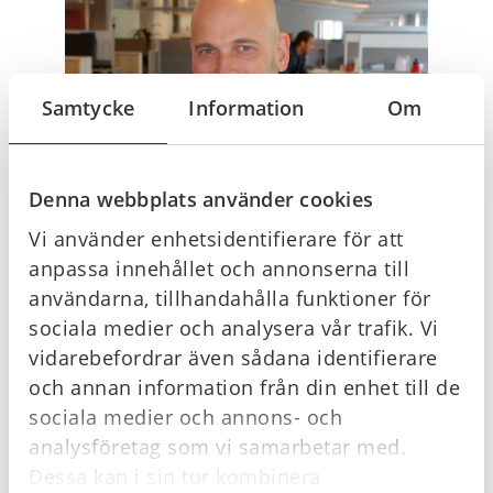
Samtycke
Information
Om
Denna webbplats använder cookies
Vi använder enhetsidentifierare för att
anpassa innehållet och annonserna till
användarna, tillhandahålla funktioner för
sociala medier och analysera vår trafik. Vi
vidarebefordrar även sådana identifierare
SVEBRAs arbete – Då, nu och framtid!
Stefan
och annan information från din enhet till de
Dannefalk
och
Kristian Lindqvist
.
sociala medier och annons- och
Då – riktade sig SVEBRA till företag som arbetar med
analysföretag som vi samarbetar med.
brandskyddsprodukter.
Dessa kan i sin tur kombinera
Nu – erbjuds mer tjänster som utbildning och