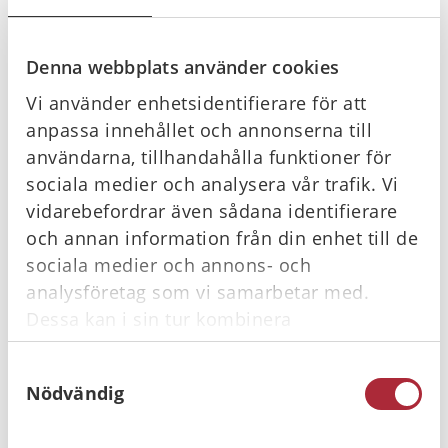
Denna webbplats använder cookies
Vi använder enhetsidentifierare för att
anpassa innehållet och annonserna till
användarna, tillhandahålla funktioner för
Nu kommer nya HLR riktlinjer - här är
sociala medier och analysera vår trafik. Vi
förändringarna du behöver känna till
vidarebefordrar även sådana identifierare
och annan information från din enhet till de
Första hjälpen och HLR-riktlinjer 2026 är presenterade! Ta
sociala medier och annons- och
del av det viktigaste här
analysföretag som vi samarbetar med.
Läs mer
Dessa kan i sin tur kombinera
informationen med annan information som
Samtyckesval
du har tillhandahållit eller som de har
Nödvändig
samlat in när du har använt deras tjänster.