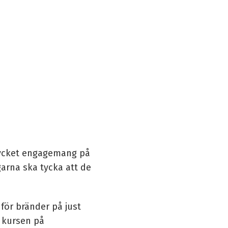
 mycket engagemang på
garna ska tycka att de
för bränder på just
r kursen på