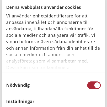
Denna webbplats använder cookies
Vi använder enhetsidentifierare för att
anpassa innehållet och annonserna till
Nu kommer nya HLR riktlinjer - här är
användarna, tillhandahålla funktioner för
förändringarna du behöver känna till
sociala medier och analysera vår trafik. Vi
Första hjälpen och HLR-riktlinjer 2026 är presenterade! Ta
vidarebefordrar även sådana identifierare
del av det viktigaste här
och annan information från din enhet till de
sociala medier och annons- och
Läs mer
analysföretag som vi samarbetar med.
Dessa kan i sin tur kombinera
informationen med annan information som
Samtyckesval
du har tillhandahållit eller som de har
Nödvändig
samlat in när du har använt deras tjänster.
Inställningar