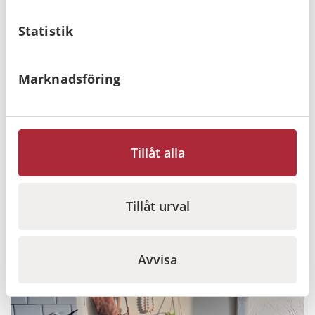
Statistik
Vivest Pocket AED 3 - Världens minsta
Marknadsföring
hjärtstartare?
En hjärtstartare som är lika liten som en mobil och väger
mindre än ett paket smör. Är det ens möjligt? Ja, det är det
och nu har du möjlighet att ta med dig din hjärtstartare på
Tillåt alla
alla äventyr!
Läs mer
Tillåt urval
Avvisa