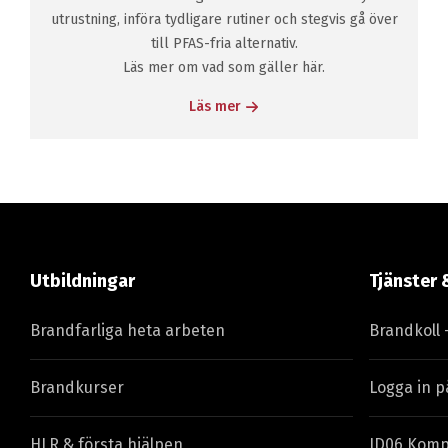
utrustning, införa tydligare rutiner och stegvis gå över
till PFAS-fria alternativ.
Läs mer om vad som gäller här.
Läs mer
Utbildningar
Tjänster 
Brandfarliga heta arbeten
Brandkoll 
Brandkurser
Logga in p
HLR & första hjälpen
ID06 Komp