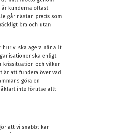
mn är kunderna oftast
älle går nästan precis som
lräckligt bra och utan
?
 hur vi ska agera när allt
ganisationer ska enligt
 krissituation och vilken
t är att fundera över vad
lsammans göra en
klart inte förutse allt
gör att vi snabbt kan