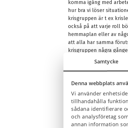
komma igång med arbetet
hur bra vi löser situati
krisgruppen är t ex kris
också på att varje roll b
hemmaplan eller av någon
att alla har samma förut
krisgruppen några gånger
och coachning.
Samtycke
Krismanualen är e
Denna webbplats anvä
Samla den information oc
Vi använder enhetsiden
tydlig krishanteringspla
tillhandahålla funktio
riskanalys och att ta fra
sådana identifierare o
Fem snabba tips f
och analysföretag som
annan information som