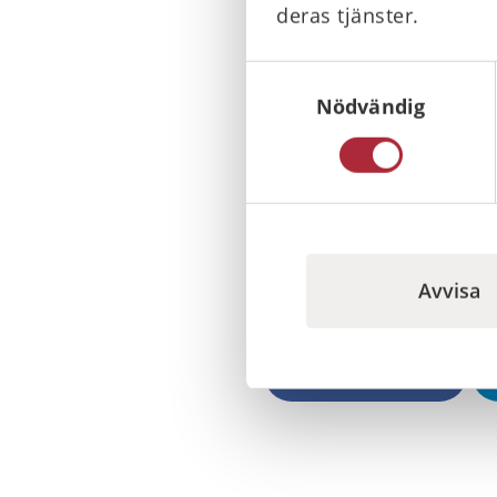
Gör en riskinventering så 
deras tjänster.
Bestäm hur krisgruppen s
Samtyckesval
Utbilda och öva
Nödvändig
Sammanställ en krismanua
Tänk efter före det händ
Behöver ni utbild
Avvisa
Läs mer om vår utbildning
Dela på Facebook