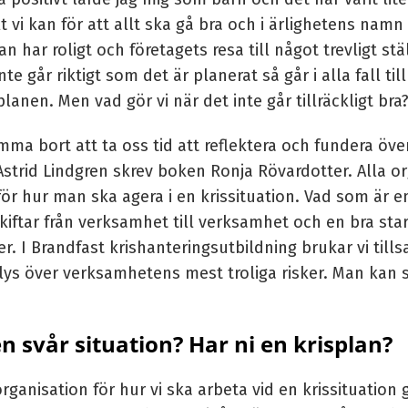
llt vi kan för att allt ska gå bra och i ärlighetens na
n har roligt och företagets resa till något trevligt st
te går riktigt som det är planerat så går i alla fall til
lanen. Men vad gör vi när det inte går tillräckligt bra
ömma bort att ta oss tid att reflektera och fundera över
trid Lindgren skrev boken Ronja Rövardotter. Alla or
r hur man ska agera i en krissituation. Vad som är en
ftar från verksamhet till verksamhet och en bra star
r. I Brandfast
krishanteringsutbildning
brukar vi til
ys över verksamhetens mest troliga risker. Man kan så
n svår situation? Har ni en krisplan?
ganisation för hur vi ska arbeta vid en krissituation 