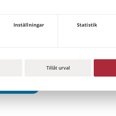
vet ni bättre vilka risker som ni kan drabbas av.
ka organiseras och vilka som ska vara med.
Inställningar
Statistik
l, krisplan och håll den uppdaterad
er…
a er krisgrupp?
Tillåt urval
 i krishantering för företag
Dela på LinkedIn