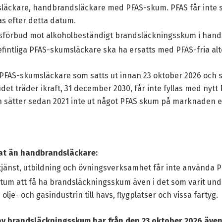
släckare, handbrandsläckare med PFAS-skum. PFAS får inte 
s efter detta datum.
gsförbud mot alkoholbeständigt brandsläckningsskum i han
efintliga PFAS-skumsläckare ska ha ersatts med PFAS-fria alt
 PFAS-skumsläckare som satts ut innan 23 oktober 2026 oc
budet träder ikraft, 31 december 2030, får inte fyllas med nyt
ch sätter sedan 2021 inte ut något PFAS skum på marknaden el
nat än handbrandsläckare:
tjänst, utbildning och övningsverksamhet får inte använda
tum att få ha brandsläckningsskum även i det som varit unda
je- och gasindustrin till havs, flygplatser och vissa fartyg.
brandsläckningsskum har från den 23 oktober 2026 även sp