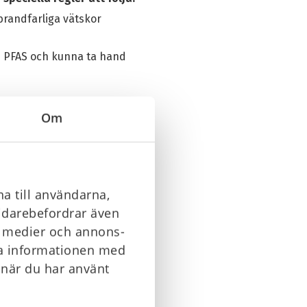
brandfarliga vätskor
d PFAS och kunna ta hand
är lika med eller högre än 1
Om
a till användarna,
vidarebefordrar även
la medier och annons-
ra informationen med
e
 när du har använt
ernativet att dessa byts