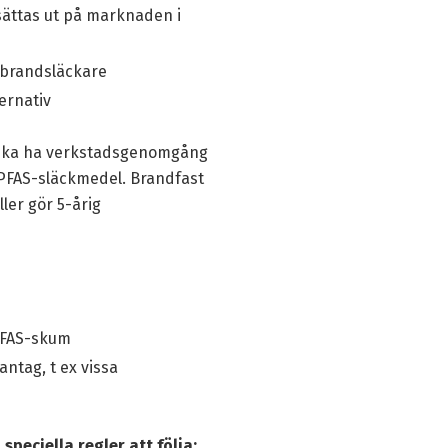
sättas ut på marknaden i
dbrandsläckare
ernativ
h ska ha verkstadsgenomgång
t PFAS-släckmedel. Brandfast
ler gör 5-årig
 PFAS-skum
ntag, t ex vissa
eciella regler att följa: