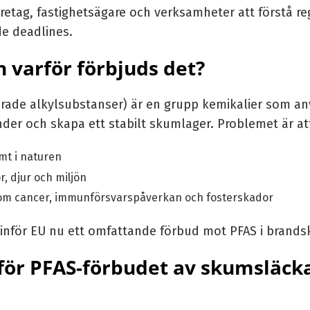
öretag, fastighetsägare och verksamheter att förstå re
e deadlines.
h varför förbjuds det?
erade alkylsubstanser) är en grupp kemikalier som a
er och skapa ett stabilt skumlager. Problemet är at
mt i naturen
, djur och miljön
 som cancer, immunförsvarspåverkan och fosterskador
 inför EU nu ett omfattande förbud mot PFAS i brand
för PFAS-förbudet av skumsläck