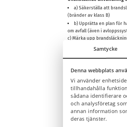
a) Säkerställa att brand
(bränder av klass B)
b) Upprätta en plan för 
om avfall (även i avloppssy
c) Märka upp brandsläcknin
”VARNING: Innehåller per- och
Samtycke
mg/l för summan av alla PFAS
Denna webbplats anvä
Detta är utdrag från föro
Vi använder enhetsiden
Källa:
EU-KOMMISSIONENS
tillhandahålla funktio
sådana identifierare o
och analysföretag som
Så hanterar Br
annan information som
deras tjänster.
Finns det kvar skumsläck