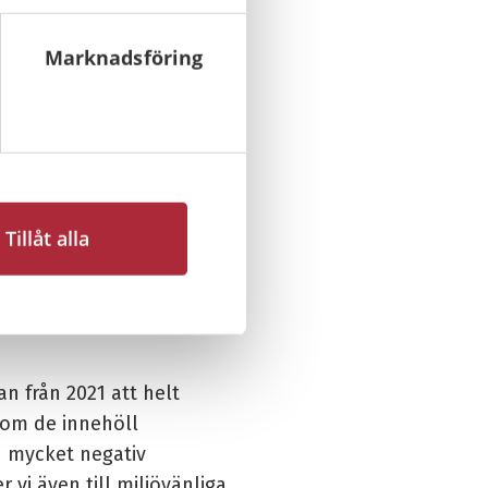
arna att släckaren inte
Marknadsföring
ckaren för inspektion)
brandsläckare.
an 2021
n 2021 i
riktlinjen SV-RI
Tillåt alla
det och
te ersätter
ntroll med nya som
n från 2021 att helt
som de innehöll
n mycket negativ
 vi även till miljövänliga