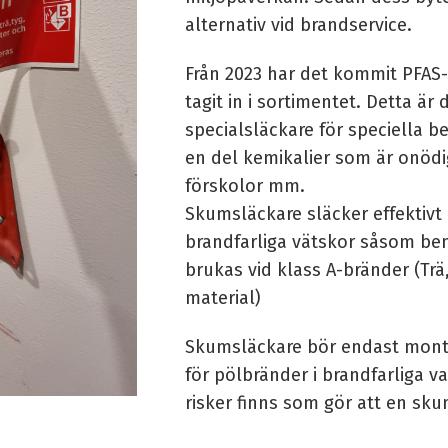
alternativ vid brandservice.
Från 2023 har det kommit
PFAS-
tagit in i sortimentet. Detta är
specialsläckare för speciella b
en del kemikalier som är onödig
förskolor mm.
Skumsläckare släcker effektivt
brandfarliga vätskor såsom bens
brukas vid klass A-bränder (Trä
material)
Skumsläckare bör endast monter
för pölbränder i brandfarliga va
risker finns som gör att en sk