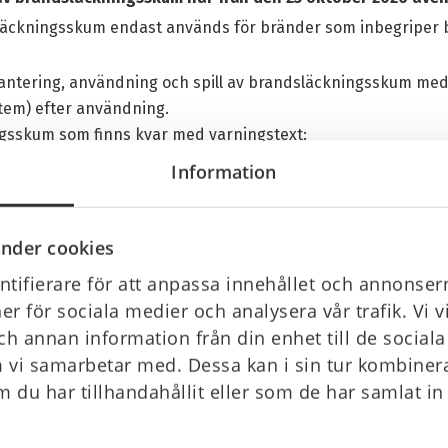
släckningsskum endast används för bränder som inbegriper 
hantering, användning och spill av brandsläckningsskum me
stem) efter användning.
gsskum som finns kvar med varningstext:
 polyfluorerade alkylsubstanser (PFAS) i en koncentration som 
Information
.”
nder cookies
rdningen, nedan ser du fullständigt regelverk
tifierare för att anpassa innehållet och annonsern
 FÖRORDNING(EU) 2025/1988 av den 2 oktober 2025
ner för sociala medier och analysera vår trafik. Vi 
ch annan information från din enhet till de socia
 vi samarbetar med. Dessa kan i sin tur kombine
andfast skumsläckare vid servic
 du har tillhandahållit eller som de har samlat in
are med PFAS när vi utför service så är förstahandsalt