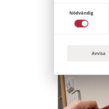
ut, såvida man inte vill 
Samtyckesval
blivit äldre än 5 år.
Nödvändig
Verkstadsgenomgång ska 
och när denna tid uppnås 
Brandfast slu
Avvisa