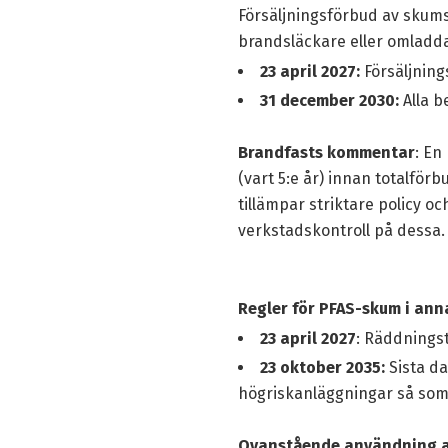
Försäljningsförbud av skum
brandsläckare eller omladda
23 april 2027:
Försäljnin
31 december 2030:
Alla b
Brandfasts kommentar
: En
(vart 5:e år) innan totalför
tillämpar striktare policy o
verkstadskontroll på dessa.
Regler för PFAS-skum i an
23 april 2027
: Räddnings
23 oktober 2035:
Sista da
högriskanläggningar så som ol
Ovanstående användning av 