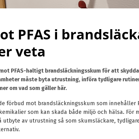
t PFAS i brandsläck
er veta
d mot PFAS-haltigt brandsläckningsskum för att skydda 
heter måste byta utrustning, införa tydligare rutiner 
 mer om vad som gäller här.
nde förbud mot brandsläckningsskum som innehåller PF
 kemikalier som kan skada både miljö och hälsa. För
å utbyte av utrustning så som skumsläckare, tydligar
ternativ.