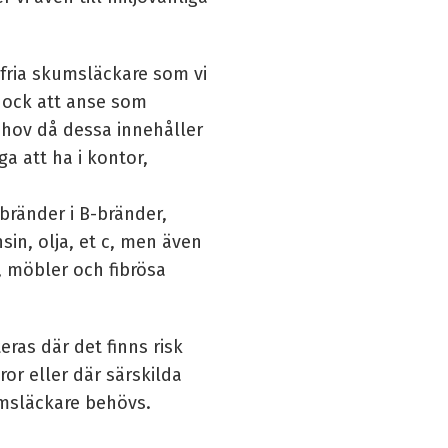
fria skumsläckare
som vi
 dock att anse som
ehov då dessa innehåller
a att ha i kontor,
 bränder i B-bränder,
in, olja, et c, men även
, möbler och fibrösa
as där det finns risk
ror eller där särskilda
umsläckare behövs.