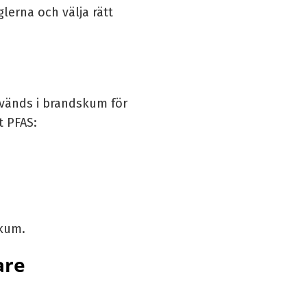
glerna och välja rätt
nvänds i brandskum för
t PFAS:
skum.
are