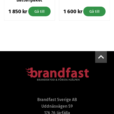
1 850
kr
1 600
kr
Gå till
Gå till
Brandfast Sverige AB
Uddnäsvägen 59
176 76 Järfälla