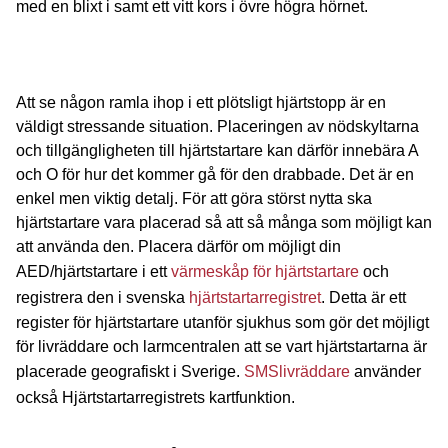
med en blixt i samt ett vitt kors i övre högra hörnet.
Att se någon ramla ihop i ett plötsligt hjärtstopp är en
väldigt stressande situation. Placeringen av nödskyltarna
och tillgängligheten till hjärtstartare kan därför innebära A
och O för hur det kommer gå för den drabbade. Det är en
enkel men viktig detalj. För att göra störst nytta ska
hjärtstartare vara placerad så att så många som möjligt kan
att använda den. Placera därför om möjligt din
AED/hjärtstartare i ett
värmeskåp för hjärtstartare
och
registrera den i svenska
hjärtstartarregistret
. Detta är ett
register för hjärtstartare utanför sjukhus som gör det möjligt
för livräddare och larmcentralen att se vart hjärtstartarna är
placerade geografiskt i Sverige.
SMSlivräddare
använder
också Hjärtstartarregistrets kartfunktion.