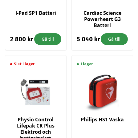
I-Pad SP1 Batteri
Cardiac Science
Powerheart G3
Batteri
2 800
kr
5 040
kr
Gå till
Gå till
Slut i lager
I lager
Physio Control
Philips HS1 Väska
Lifepak CR Plus
Elektrod och
batteripaket