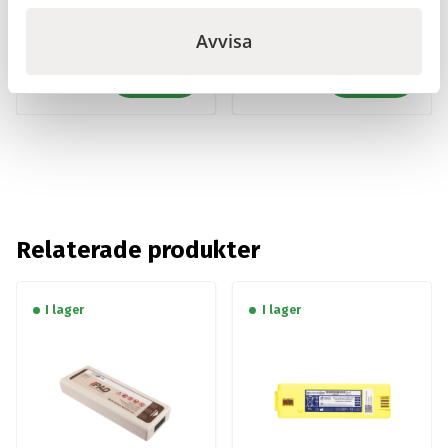
ProAid Akutväska
ProAid Akutväska
hjärtstartare, Röd
räddning, Röd
Avvisa
2 560
kr
2 480
kr
Gå till
Gå till
Relaterade produkter
I lager
I lager