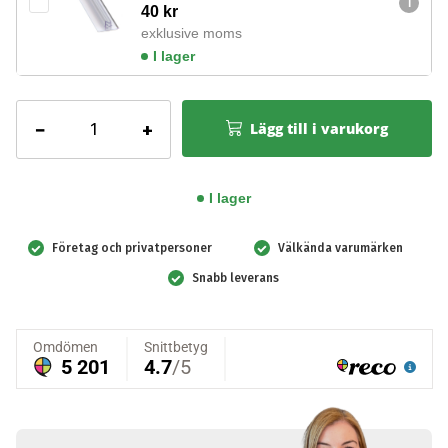
40
kr
exklusive moms
I lager
Nödskylt
−
+
Lägg till i varukorg
-
AED/Hjärtstartare
finns
I lager
(valfri
text)
Företag och privatpersoner
Välkända varumärken
mängd
Snabb leverans