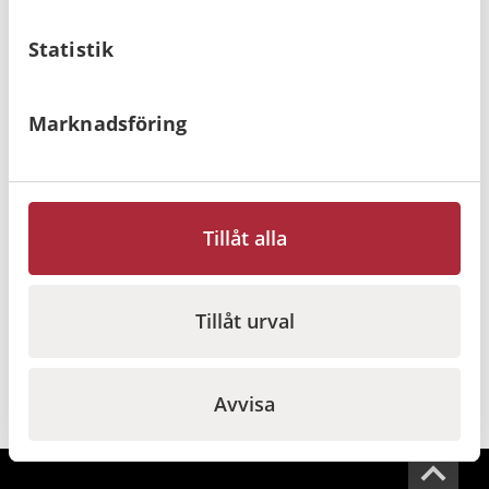
I lager
I lager
Statistik
Marknadsföring
Nödljusbatteri
Nödljusbatteri
125AAMT3T6H
210AFHT3A6H
Tillåt alla
252
kr
295
kr
Gå till
Gå till
Tillåt urval
Avvisa