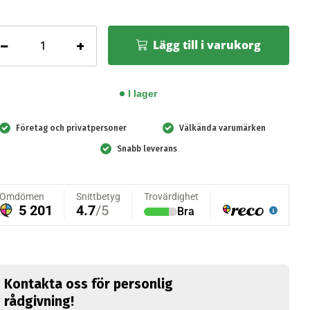
GS
−
+
Lägg till i varukorg
andsläckarskåp
C9SW
I lager
Företag och privatpersoner
Välkända varumärken
öd
Snabb leverans
ängd
Kontakta oss för personlig
rådgivning!