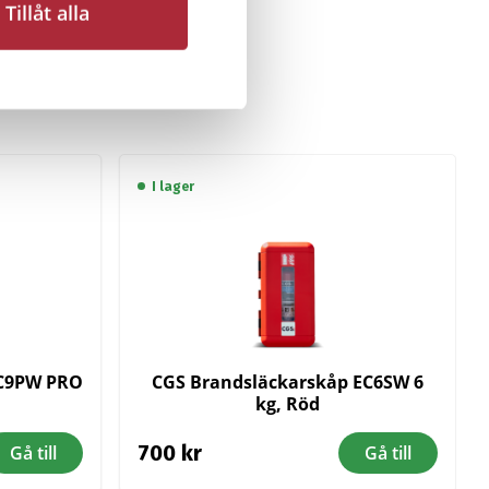
Tillåt alla
I lager
EC9PW PRO
CGS Brandsläckarskåp EC6SW 6
kg, Röd
700
kr
Gå till
Gå till