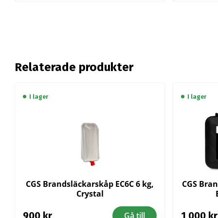
Relaterade produkter
I lager
I lager
CGS Brandsläckarskåp EC6C 6 kg,
CGS Bran
Crystal
900
kr
1 000
kr
Gå till