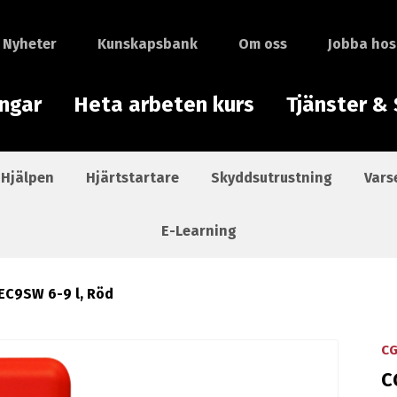
Nyheter
Kunskapsbank
Om oss
Jobba hos
ingar
Heta arbeten kurs
Tjänster & 
 Hjälpen
Hjärtstartare
Skyddsutrustning
Vars
E-Learning
EC9SW 6-9 l, Röd
C
C