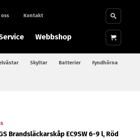
 oss
Kontakt
Service
Webbshop
elvästar
Skyltar
Batterier
Fyndhörna
GS
GS Brandsläckarskåp EC9SW 6-9 l, Röd