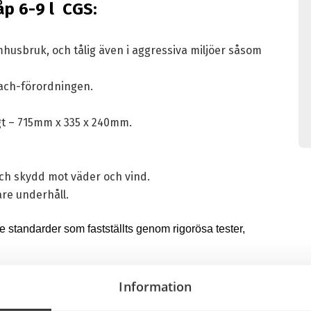
åp 6-9 l CGS:
usbruk, och tålig även i aggressiva miljöer såsom
each-förordningen.
t – 715mm x 335 x 240mm.
och skydd mot väder och vind.
are underhåll.
standarder som fastställts genom rigorösa tester,
Information