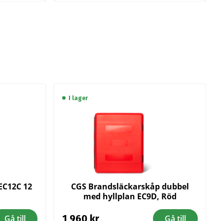
I lager
EC12C 12
CGS Brandsläckarskåp dubbel
med hyllplan EC9D, Röd
1 960
kr
Gå till
Gå till