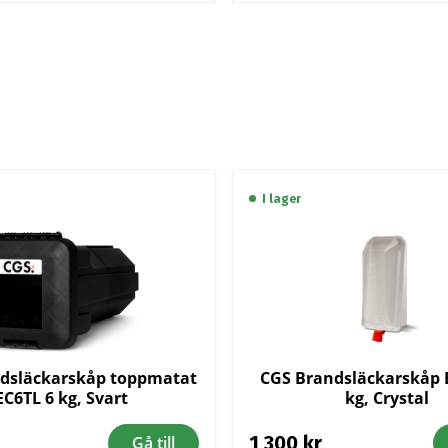
I lager
dsläckarskåp toppmatat
CGS Brandsläckarskåp 
EC6TL 6 kg, Svart
kg, Crystal
1 300
kr
Gå till