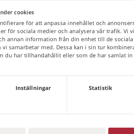
CE R3).
nder cookies
4892-2).
tifierare för att anpassa innehållet och annonsern
 50°C).
ner för sociala medier och analysera vår trafik. Vi 
ch annan information från din enhet till de socia
 vi samarbetar med. Dessa kan i sin tur kombine
ndsläckare på 6-9 l. Den tätande gummipackningen
 du har tillhandahållit eller som de har samlat in
ap och effektivt skyddar brandsläckaren från påverkan
t:
715mm x 335 x 240mm.
Inställningar
Statistik