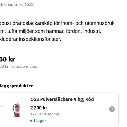
tikelnummer: 1529
bust brandsläckarskåp för inom- och utomhusbruk
mt tuffa miljöer som hamnar, fordon, industri.
kluderar inspektionsfönster.
60 kr
00 kr inklusive moms
lläggsprodukter
CGS Pulversläckare 9 kg, Röd
2 200
kr
exklusive moms
I lager