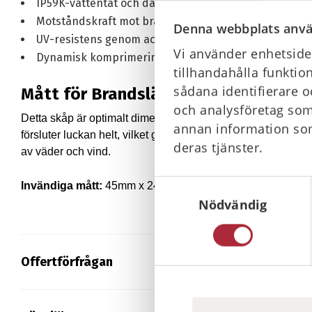
IP59K-vattentät och dammtät (enligt DIN 40050-9).
Motståndskraft mot bränslen och smörjoljor (enligt E
Denna webbplats anvä
UV-resistens genom accelererat åldrande (enligt ISO 
Vi använder enhetsiden
Dynamisk komprimering (12000 N vid -20°C, 20°C och
tillhandahålla funktio
sådana identifierare o
Mått för Brandsläckarskåp 6-9 l CGS:
och analysföretag som
Detta skåp är optimalt dimensionerat för att rymma en bra
annan information som
försluter luckan helt, vilket ger skåpet en vattentät egensk
deras tjänster.
av väder och vind.
Samtyckesval
Invändiga mått:
45mm x 244mm x 204mm,
Utvändiga måt
Nödvändig
Offertförfrågan