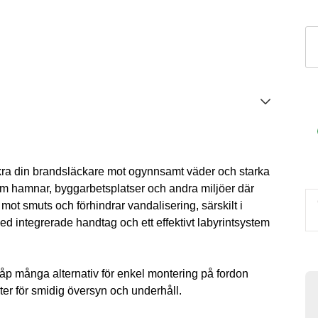
C
Br
E
6-
9
l,
R
m
äkra din brandsläckare mot ogynnsamt väder och starka
om hamnar, byggarbetsplatser och andra miljöer där
mot smuts och förhindrar vandalisering, särskilt i
ed integrerade handtag och ett effektivt labyrintsystem
kåp många alternativ för enkel montering på fordon
ter för smidig översyn och underhåll.