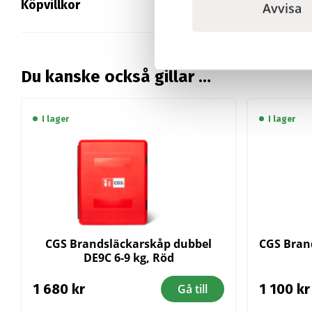
Köpvillkor
Avvisa
Du kanske också gillar …
I lager
I lager
CGS Brandsläckarskåp dubbel
CGS Bran
DE9C 6-9 kg, Röd
1 680
kr
1 100
kr
Gå till