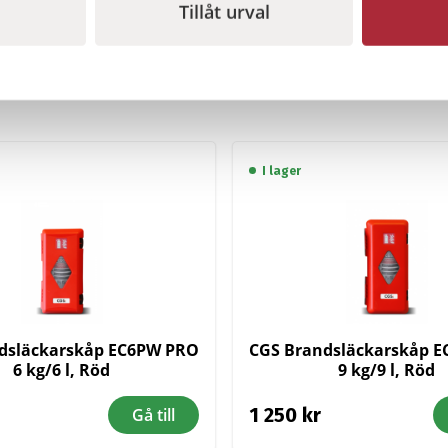
Tillåt urval
I lager
dsläckarskåp EC6PW PRO
CGS Brandsläckarskåp 
6 kg/6 l, Röd
9 kg/9 l, Röd
1 250
kr
Gå till