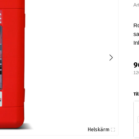
Ar
Ro
sa
In
9
12
Ti
Helskärm