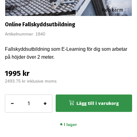
Helskärm
Online Fallskyddsutbildning
Artikelnummer: 1840
Fallskyddsutbildning som E-Learning för dig som arbetar
på höjder över 2 meter.
1995 kr
2493.75 kr inklusive moms
Online
−
+
Lägg till i varukorg
Fallskyddsutbildning
mängd
I lager