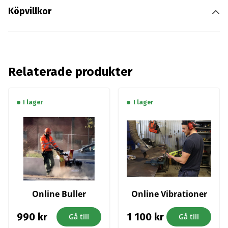
Köpvillkor
Relaterade produkter
I lager
I lager
Online Buller
Online Vibrationer
990
kr
1 100
kr
Gå till
Gå till