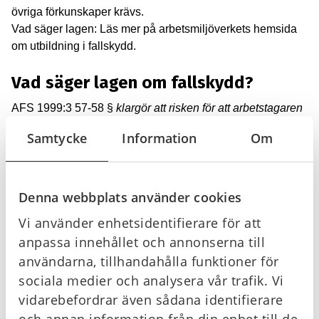
övriga förkunskaper krävs.
Vad säger lagen: Läs mer på arbetsmiljöverkets hemsida
om utbildning i fallskydd.
Vad säger lagen om fallskydd?
AFS 1999:3 57-58 §
klargör att risken för att arbetstagaren
faller till lägre nivå skall vara förebyggd. Om det behövs
Samtycke
Information
Om
skall skyddsräcken, arbetsplattformar, arbetskorgar eller
ställningar användas. Om skyddsräcken eller utrustning
inte kan användas på grund av arbetets art skall personlig
Denna webbplats använder cookies
fallskyddsutrustning användas.
AFS 2006:6 3 §
beskriver att arbetsförhållandena skall
Vi använder enhetsidentifierare för att
undersökas och riskerna bedömas när lyftanordningar och
anpassa innehållet och annonserna till
lyftredskap skall användas.
användarna, tillhandahålla funktioner för
AFS 2006:6 15 §
förtydligar att en personlig
sociala medier och analysera vår trafik. Vi
fallskyddsutrustning skall användas om det behövs för
vidarebefordrar även sådana identifierare
säkert tillträde till lyftanordningens olika delar eller om det