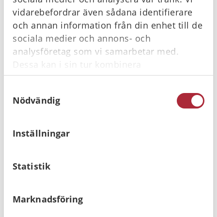
Offertförfrågan
vidarebefordrar även sådana identifierare
och annan information från din enhet till de
sociala medier och annons- och
Köpvillkor
analysföretag som vi samarbetar med.
Dessa kan i sin tur kombinera
informationen med annan information som
Samtyckesval
du har tillhandahållit eller som de har
Relaterade produkter
Nödvändig
samlat in när du har använt deras tjänster.
I lager
I lager
Inställningar
Statistik
Marknadsföring
ProAid
Första hjälpen