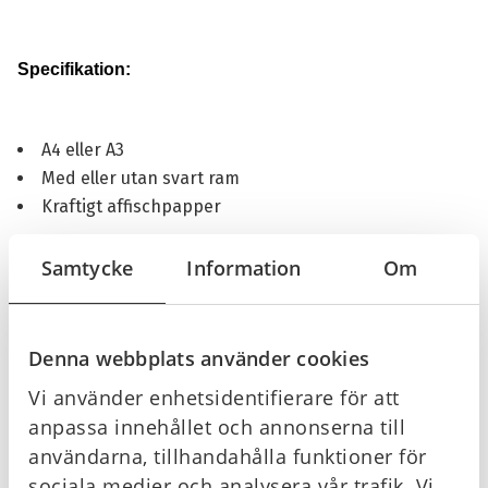
Specifikation:
A4 eller A3
Med eller utan svart ram
Kraftigt affischpapper
Gratis handlingsplan
Samtycke
Information
Om
Ja du läste rätt! Handlingsplanen är gratis vid nedladdning
via länken nedan.
Denna webbplats använder cookies
Handlingsplan luftvägsstopp
Vi använder enhetsidentifierare för att
anpassa innehållet och annonserna till
användarna, tillhandahålla funktioner för
sociala medier och analysera vår trafik. Vi