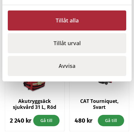
Förbandsväska
Ryggsäck komplett,
Hovslagare, Röd
Grön
Tillåt alla
560
kr
2 000
kr
Gå till
Gå till
Tillåt urval
I lager
I lager
Avvisa
Akutryggsäck
CAT Tourniquet,
sjukvård 31 L, Röd
Svart
2 240
kr
480
kr
Gå till
Gå till