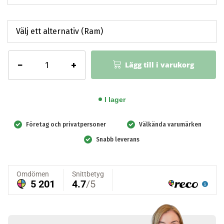
Handlingsplan
−
+
Lägg till i varukorg
luftvägsstopp
mängd
I lager
Företag och privatpersoner
Välkända varumärken
Snabb leverans