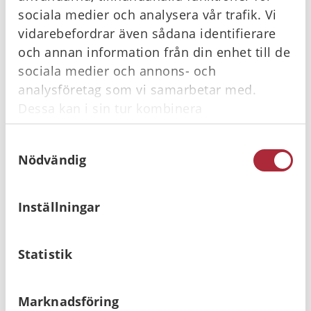
sociala medier och analysera vår trafik. Vi
vidarebefordrar även sådana identifierare
Köpvillkor
och annan information från din enhet till de
sociala medier och annons- och
analysföretag som vi samarbetar med.
Dessa kan i sin tur kombinera
Relaterade produkter
informationen med annan information som
Samtyckesval
du har tillhandahållit eller som de har
Nödvändig
samlat in när du har använt deras tjänster.
I lager
I lager
Inställningar
Statistik
Säkerhetsplomber
Utrymningsledarväska
Marknadsföring
10-pack, Grön
komplett med