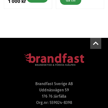
Gå till
1 000
kr
Brandfast Sverige AB
Uddnäsvägen 59
176 76 Järfälla
Org.nr: 559024-8398