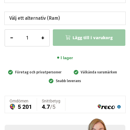
Handlingsplan
−
+
Lägg till i varukorg
vid
brand
mängd
I lager
Företag och privatpersoner
Välkända varumärken
Snabb leverans