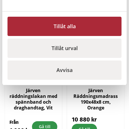
innehåll
200
kr
1 440
kr
Gå till
Gå till
Tillåt alla
I lager
I lager
Tillåt urval
Avvisa
Järven
Järven
räddningslakan med
Räddningsmadrass
spännband och
190x48x8 cm,
draghandtag, Vit
Orange
10 880
kr
Från
Gå till