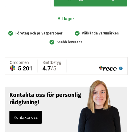
Little
Baby
QCPR
I lager
Mörk
hy,
Företag och privatpersoner
Välkända varumärken
1-
Snabb leverans
pack
mängd
Kontakta oss för personlig
rådgivning!
Kontakta oss