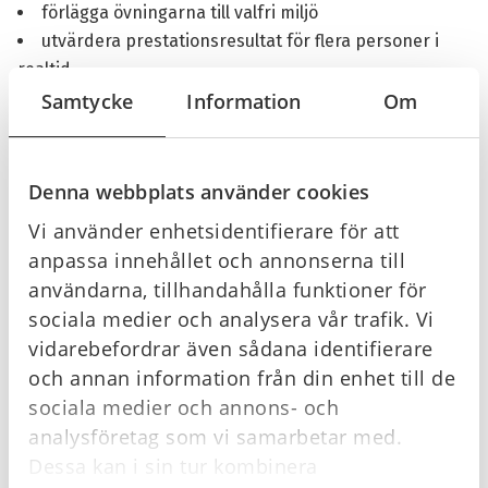
förlägga övningarna till valfri miljö
utvärdera prestationsresultat för flera personer i
realtid
göra avrapportering i grupp och samtidigt bedöma
Samtycke
Information
Om
individuella prestationer
Innehåll:
Denna webbplats använder cookies
Vi använder enhetsidentifierare för att
anpassa innehållet och annonserna till
1 st Little Baby QCPR
användarna, tillhandahålla funktioner för
1 st luftväg
6 st våtservetter
sociala medier och analysera vår trafik. Vi
1 st uppsättning kläder till Little Baby QCPR
vidarebefordrar även sådana identifierare
1 st mjuk bärväska
och annan information från din enhet till de
sociala medier och annons- och
analysföretag som vi samarbetar med.
Dessa kan i sin tur kombinera