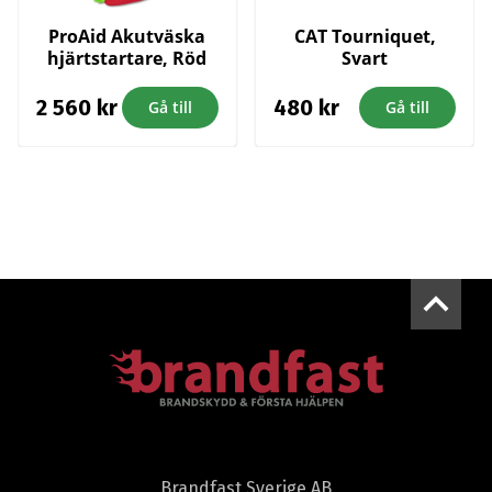
ProAid Akutväska
CAT Tourniquet,
hjärtstartare, Röd
Svart
2 560
kr
480
kr
Gå till
Gå till
Brandfast Sverige AB