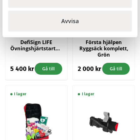
Avvisa
DefiSign LIFE
Första hjälpen
Övningshjärtstartare
Ryggsäck komplett,
Grön
5 400
kr
2 000
kr
Gå till
Gå till
I lager
I lager