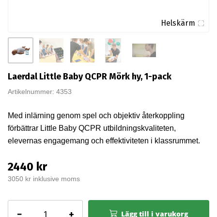
Helskärm
Laerdal Little Baby QCPR Mörk hy, 1-pack
Artikelnummer: 4353
Med inlärning genom spel och objektiv återkoppling
förbättrar Little Baby QCPR utbildningskvaliteten,
elevernas engagemang och effektiviteten i klassrummet.
2440 kr
3050 kr inklusive moms
Laerdal
−
+
Lägg till i varukorg