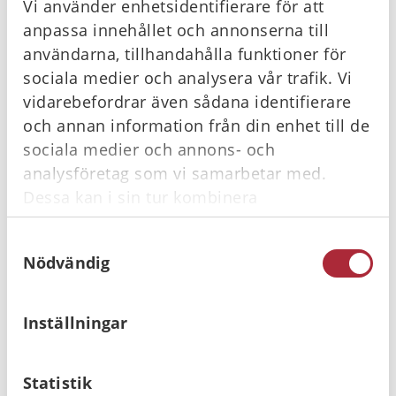
Vi använder enhetsidentifierare för att
anpassa innehållet och annonserna till
användarna, tillhandahålla funktioner för
sociala medier och analysera vår trafik. Vi
vidarebefordrar även sådana identifierare
Act Fast
CAT Tourniquet,
och annan information från din enhet till de
Övningsväst för
Svart
sociala medier och annons- och
luftvägsstopp barn
analysföretag som vi samarbetar med.
1 680
kr
480
kr
Gå till
Gå till
Dessa kan i sin tur kombinera
informationen med annan information som
Samtyckesval
du har tillhandahållit eller som de har
Nödvändig
I lager
I lager
samlat in när du har använt deras tjänster.
Inställningar
Statistik