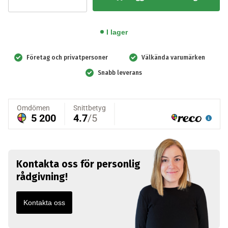
Little
Junior
QCPR
I lager
lungor,
25-
Företag och privatpersoner
Välkända varumärken
pack
Snabb leverans
mängd
Kontakta oss för personlig
rådgivning!
Kontakta oss