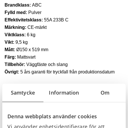
Brandklass:
ABC
Fylld med:
Pulver
Effektivitetsklass:
55A 233B C
Märkning:
CE-märkt
Viktklass:
6 kg
Vikt:
9,5 kg
Mått:
Ø150 x 519 mm
Färg:
Mattsvart
Tillbehör:
Väggfäste och slang
Övrigt:
5 års garanti för tryckfall från produktionsdatum
Trygghetsgaranti
för Solstickan brandsläckare
Samtycke
Information
Om
När du köper en solstickan brandsläckare så ingår
Trygghetsgaranti! Om du behöver använda din
brandsläckare inom fem år får du en ny utan extra kostnad
vid registrering senast 6 månader efter inköpsdatum.
Denna webbplats använder cookies
Solstickan brandsläckare är producerade och
Vi använder enhetsidentifierare för att
kvalitetssäkrade av Housegard, därför gäller Housegards