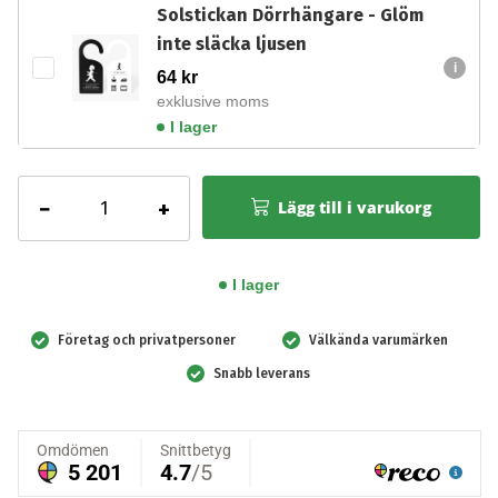
Solstickan Dörrhängare - Glöm
inte släcka ljusen
64
kr
exklusive moms
I lager
Solstickan
−
+
Lägg till i varukorg
Brandsläckare
6
kg,
I lager
Svart/Svart
mängd
Företag och privatpersoner
Välkända varumärken
Snabb leverans