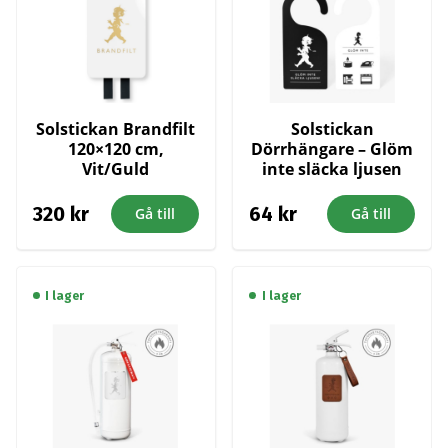
Solstickan Brandfilt
Solstickan
120×120 cm,
Dörrhängare – Glöm
Vit/Guld
inte släcka ljusen
320
kr
64
kr
Gå till
Gå till
I lager
I lager