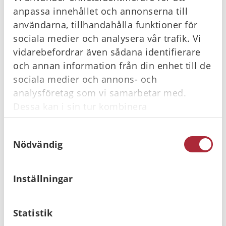
anpassa innehållet och annonserna till
trygghetsgaranti även på alla brandsläckare från
användarna, tillhandahålla funktioner för
Solstickan Design.
sociala medier och analysera vår trafik. Vi
vidarebefordrar även sådana identifierare
och annan information från din enhet till de
sociala medier och annons- och
analysföretag som vi samarbetar med.
Offertförfrågan
Dessa kan i sin tur kombinera
informationen med annan information som
Samtyckesval
du har tillhandahållit eller som de har
Köpvillkor
Nödvändig
samlat in när du har använt deras tjänster.
Inställningar
Du kanske också gillar …
Statistik