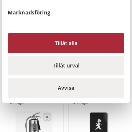
I lager
I lager
Marknadsföring
Tillåt alla
Solstickan
Solstickan
Brandsläckare 2 kg,
Förbandslåda, Svart
Tillåt urval
Svart/Svart
560
kr
280
kr
Gå till
Gå till
Avvisa
I lager
I lager