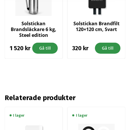
Solstickan
Solstickan Brandfilt
Brandsläckare 6 kg,
120×120 cm, Svart
Steel edition
1 520
kr
320
kr
Gå till
Gå till
Relaterade produkter
I lager
I lager