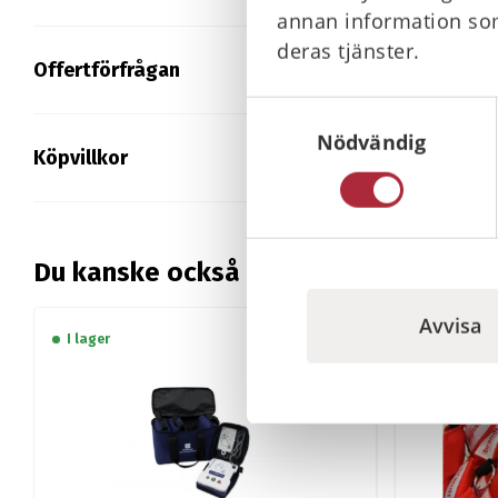
annan information som
deras tjänster.
Offertförfrågan
Samtyckesval
Nödvändig
Köpvillkor
Du kanske också gillar …
Avvisa
I lager
I lager