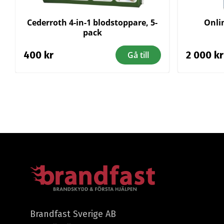
Cederroth 4-in-1 blodstoppare, 5-
Onli
pack
400
kr
2 000
kr
Gå till
Brandfast Sverige AB