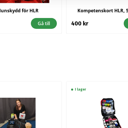
unskydd för HLR
Kompetenskort HLR, 
400
kr
Gå till
I lager