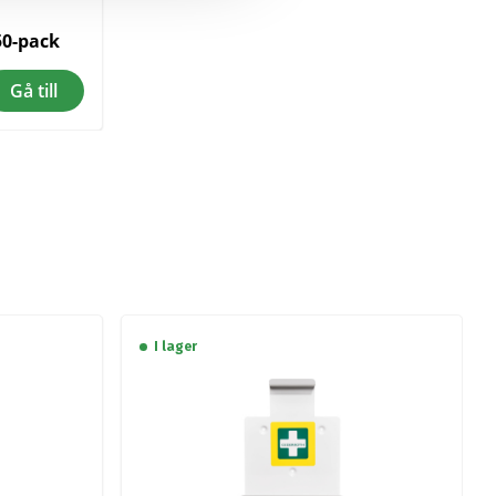
50-pack
Gå till
I lager