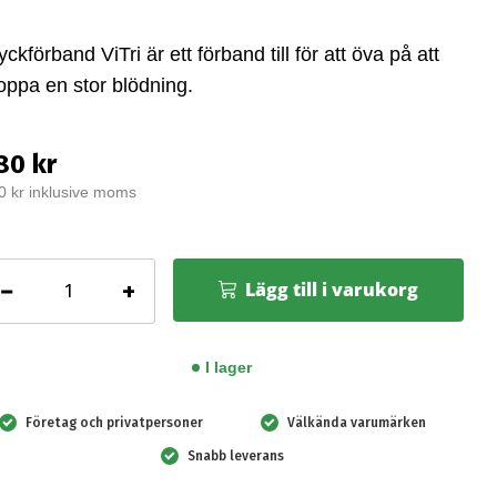
yckförband ViTri är ett förband till för att öva på att
oppa en stor blödning.
80 kr
0 kr inklusive moms
Tri
−
+
Lägg till i varukorg
yckförband
r
ning,
I lager
-
ack
Företag och privatpersoner
Välkända varumärken
ängd
Snabb leverans