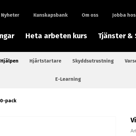
Nyheter
Kunskapsbank
Om oss
Jobba hos
ingar
Heta arbeten kurs
Tjänster & 
 Hjälpen
Hjärtstartare
Skyddsutrustning
Vars
E-Learning
10-pack
V
Ar