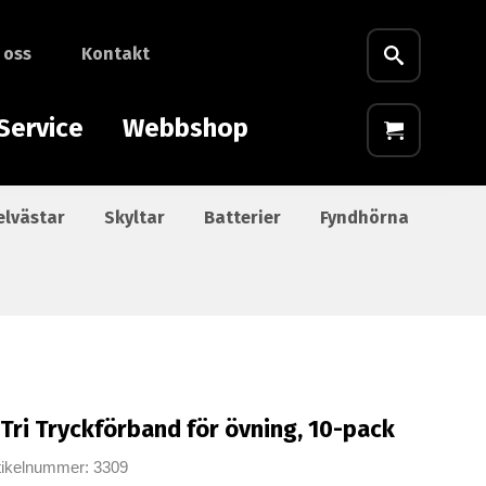
 oss
Kontakt
Service
Webbshop
elvästar
Skyltar
Batterier
Fyndhörna
iTri Tryckförband för övning, 10-pack
tikelnummer: 3309