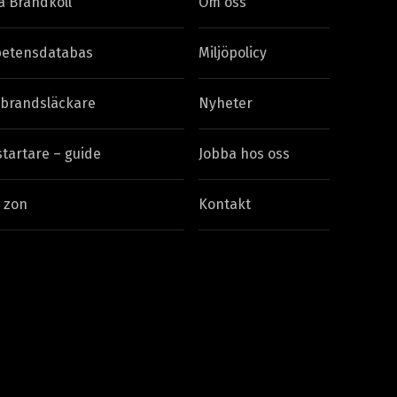
å Brandkoll
Om oss
etensdatabas
Miljöpolicy
 brandsläckare
Nyheter
startare – guide
Jobba hos oss
 zon
Kontakt