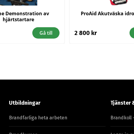
ne Demonstration av
ProAid Akutväska idro
hjärtstartare
2 800
kr
Gå till
Utbildningar
Tjänster 
Brandfarliga heta arbeten
Brandkoll 