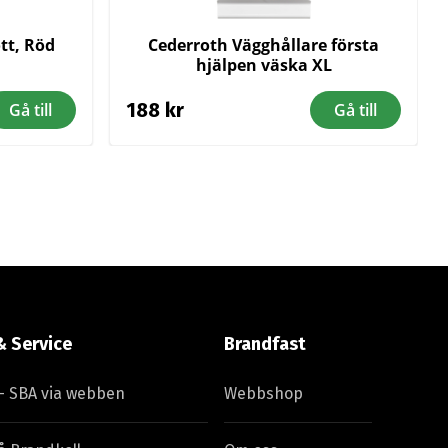
tt, Röd
Cederroth Vägghållare första
hjälpen väska XL
188
kr
Gå till
Gå till
& Service
Brandfast
– SBA via webben
Webbshop