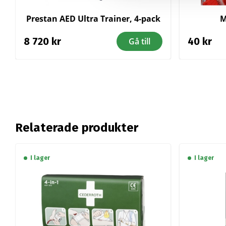
Prestan AED Ultra Trainer, 4-pack
M
8 720
kr
40
kr
Gå till
Relaterade produkter
I lager
I lager