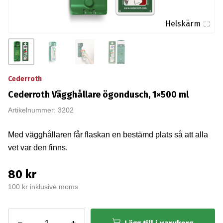
Helskärm
Cederroth
Cederroth Vägghållare ögondusch, 1×500 ml
Artikelnummer: 3202
Med vägghållaren får flaskan en bestämd plats så att alla
vet var den finns.
80 kr
100 kr inklusive moms
Cederroth
Lägg till i varukorg