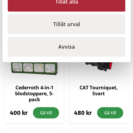
Tillåt alla
Relaterade produkter
Tillåt urval
I lager
I lager
Avvisa
Cederroth 4-in-1
CAT Tourniquet,
blodstoppare, 5-
Svart
pack
400
kr
480
kr
Gå till
Gå till