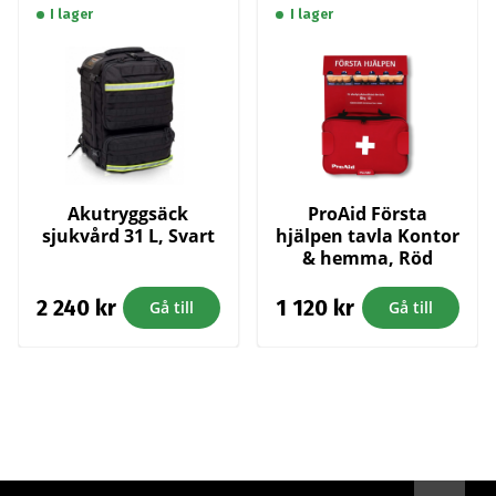
I lager
I lager
Akutryggsäck
ProAid Första
sjukvård 31 L, Svart
hjälpen tavla Kontor
& hemma, Röd
2 240
kr
1 120
kr
Gå till
Gå till