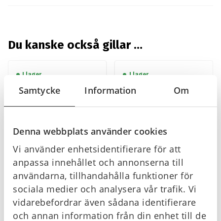
Du kanske också gillar …
I lager
I lager
Samtycke
Information
Om
Denna webbplats använder cookies
Vi använder enhetsidentifierare för att
anpassa innehållet och annonserna till
Cederroth Refill
Cederroth
ögondusch, 2-pack
Ögondusch i bärbar
användarna, tillhandahålla funktioner för
väska, 5×500 ml
sociala medier och analysera vår trafik. Vi
vidarebefordrar även sådana identifierare
228
kr
1 240
kr
Gå till
Gå till
och annan information från din enhet till de