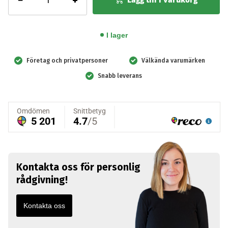
−
+
Vägghållare
ögondusch,
1x500
I lager
ml
mängd
Företag och privatpersoner
Välkända varumärken
Snabb leverans
Kontakta oss för personlig
rådgivning!
Kontakta oss