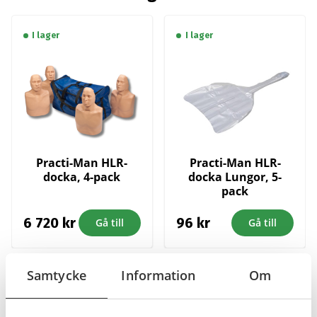
I lager
I lager
Practi-Man HLR-
Practi-Man HLR-
docka, 4-pack
docka Lungor, 5-
pack
6 720
kr
96
kr
Gå till
Gå till
Samtycke
Information
Om