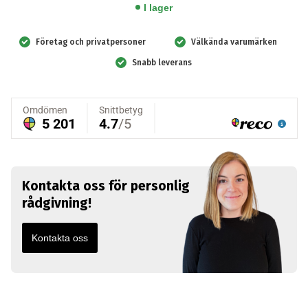
docka
I lager
Ventiler,
2-
Företag och privatpersoner
Välkända varumärken
pack
Snabb leverans
mängd
Kontakta oss för personlig
rådgivning!
Kontakta oss