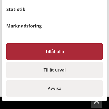
Statistik
Marknadsföring
ProAid Första
Första hjälpen
hjälpen tavla Kontor
Ryggsäck komplett,
& hemma, Röd
Grön
Tillåt alla
1 120
kr
2 000
kr
Gå till
Gå till
Tillåt urval
Avvisa