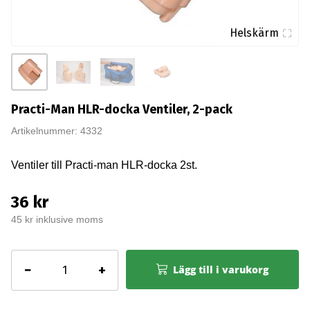
Helskärm
Practi-Man HLR-docka Ventiler, 2-pack
Artikelnummer: 4332
Ventiler till Practi-man HLR-docka 2st.
36 kr
45 kr inklusive moms
Practi-
−
+
Lägg till i varukorg
Man
HLR-