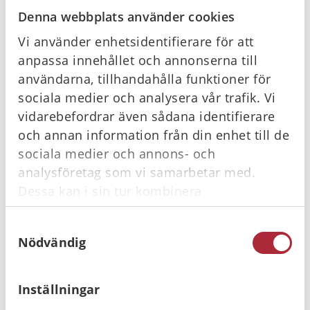
Denna webbplats använder cookies
Relaterade produkter
Vi använder enhetsidentifierare för att
anpassa innehållet och annonserna till
I lager
I lager
användarna, tillhandahålla funktioner för
sociala medier och analysera vår trafik. Vi
vidarebefordrar även sådana identifierare
och annan information från din enhet till de
sociala medier och annons- och
analysföretag som vi samarbetar med.
Dessa kan i sin tur kombinera
ProAid Akutväska
ViTri Tryckförband
räddning, Röd
för övning, 10-pack
informationen med annan information som
Samtyckesval
du har tillhandahållit eller som de har
2 480
kr
280
kr
Gå till
Gå till
Nödvändig
samlat in när du har använt deras tjänster.
Inställningar
I lager
I lager