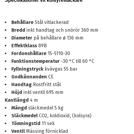
Specifikationer vit kolsyresläckare
Behållare
Stål vitlackerad
Bredd
inkl handtag och snörör 360 mm
Diameter
på behållare ø 136 mm
Effektklass
89B
Fordonshållare
15-5110-30
Funktionstemperatur
-30 °C till 60 °C
Fyllningstryck
kvävgas 55 bar
Godkännanden
CE
Handtag
Rostfritt stål
Höjd
inkl ventil 695 mm
Kastlängd
4 m
Mängd
släckmedel 5 kg
Släckmedel
CO2, koldioxid, (kolsyra)
Tömningstid
11 sek
Ventil
Mässing förnicklad