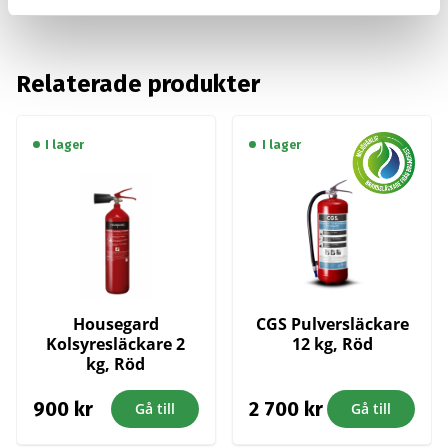
2
1
900 kr.
900 kr.
Relaterade produkter
I lager
I lager
Housegard
CGS Pulversläckare
Kolsyresläckare 2
12 kg, Röd
kg, Röd
900
kr
2 700
kr
Gå till
Gå till