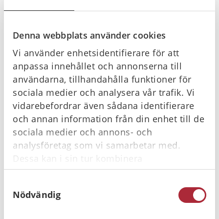
Denna webbplats använder cookies
Du kanske också gillar …
Vi använder enhetsidentifierare för att
anpassa innehållet och annonserna till
användarna, tillhandahålla funktioner för
I lager
Slut i lager
sociala medier och analysera vår trafik. Vi
vidarebefordrar även sådana identifierare
och annan information från din enhet till de
sociala medier och annons- och
analysföretag som vi samarbetar med.
Dessa kan i sin tur kombinera
Housegard
Tyco Total
informationen med annan information som
Kolsyresläckare 5
Kolsyresläckare 5
Samtyckesval
du har tillhandahållit eller som de har
kg, Röd
kg, Röd
Nödvändig
samlat in när du har använt deras tjänster.
1 280
kr
2 480
kr
Gå till
Gå till