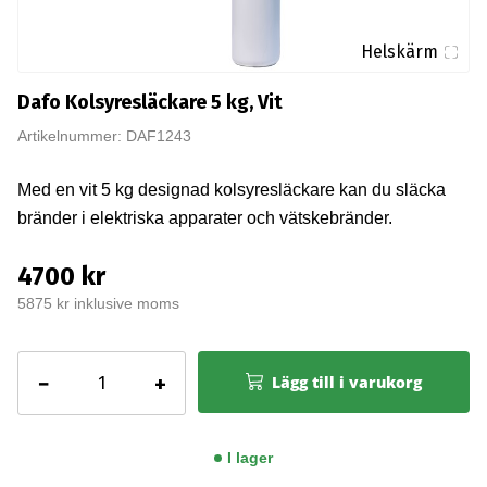
Helskärm
Dafo Kolsyresläckare 5 kg, Vit
Artikelnummer: DAF1243
Med en vit 5 kg designad kolsyresläckare kan du släcka
bränder i elektriska apparater och vätskebränder.
4700 kr
5875 kr inklusive moms
Dafo
−
+
Lägg till i varukorg
Kolsyresläckare
5
kg,
I lager
Vit