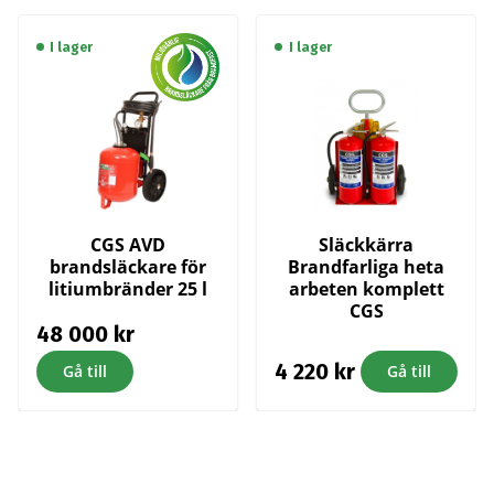
I lager
I lager
CGS AVD
Släckkärra
brandsläckare för
Brandfarliga heta
litiumbränder 25 l
arbeten komplett
CGS
48 000
kr
4 220
kr
Gå till
Gå till