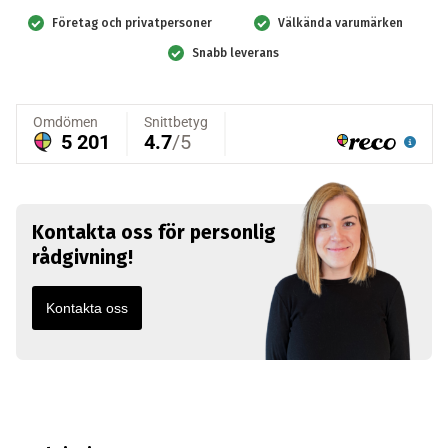
mängd
Företag och privatpersoner
Välkända varumärken
Snabb leverans
Kontakta oss för personlig
rådgivning!
Kontakta oss