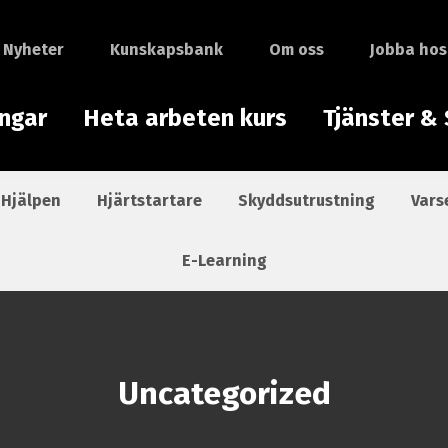
Nyheter
Kunskapsbank
Om oss
Jobba hos
ingar
Heta arbeten kurs
Tjänster & 
 Hjälpen
Hjärtstartare
Skyddsutrustning
Vars
E-Learning
Uncategorized