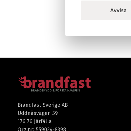
Avvisa
Brandfast Sverige AB
Uddnäsvägen 59
176 76 Järfälla
Org.nr: 559024-8398