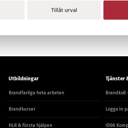
Sida 1 av 1
Första
Föregående
Näs
1
Tillåt urval
sidan
sida
si
Utbildningar
Tjänster 
Brandfarliga heta arbeten
Brandkoll 
Brandkurser
Logga in p
HLR & första hjälpen
ID06 Komp