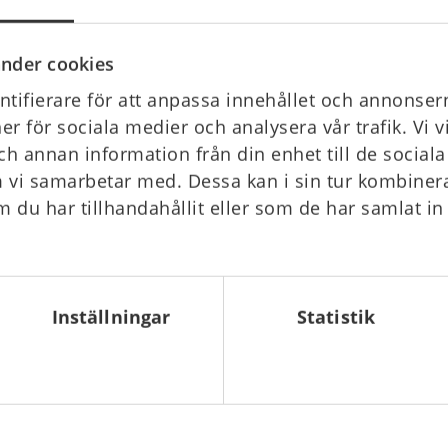
33 800 kr
Gå till
nder cookies
ger
tifierare för att anpassa innehållet och annonsern
ner för sociala medier och analysera vår trafik. Vi 
ch annan information från din enhet till de socia
 vi samarbetar med. Dessa kan i sin tur kombine
 du har tillhandahållit eller som de har samlat in
ckan Slang, spännband &
fordonsfäste, Vit
Inställningar
Statistik
Gå till