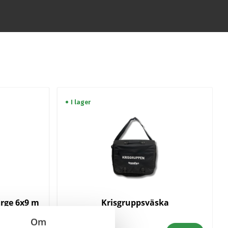
I lager
arge 6x9 m
Krisgruppsväska
Om