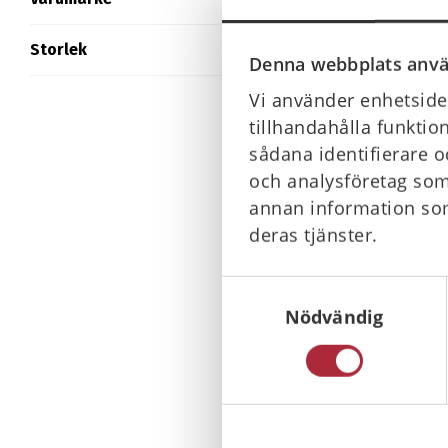
169 kr
Storlek
Denna webbplats anvä
Slut i la
Vi använder enhetsiden
tillhandahålla funktio
sådana identifierare o
och analysföretag som
annan information som
deras tjänster.
Solsti
Samtyckesval
Nödvändig
100 kr