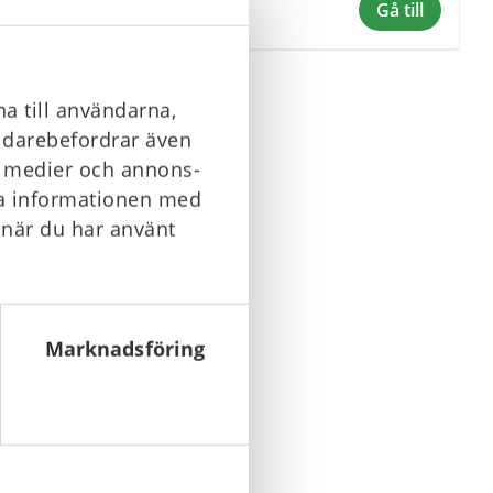
1 650 kr
Gå till
Gå till
a till användarna,
vidarebefordrar även
la medier och annons-
ra informationen med
 när du har använt
Marknadsföring