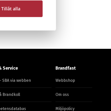
ta
Sista
Tillåt alla
da
sidan
& Service
Brandfast
– SBA via webben
Webbshop
å Brandkoll
Om oss
etensdatabas
Miljöpolicy