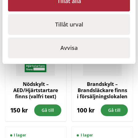
Tillåt alla
Relaterade produkter
Tillåt urval
I lager
I lager
Avvisa
Nödskylt –
Brandskylt –
AED/Hjärtstartare
Brandsläckare finns
finns (valfri text)
i försäljningslokalen
150
kr
100
kr
Gå till
Gå till
I lager
I lager