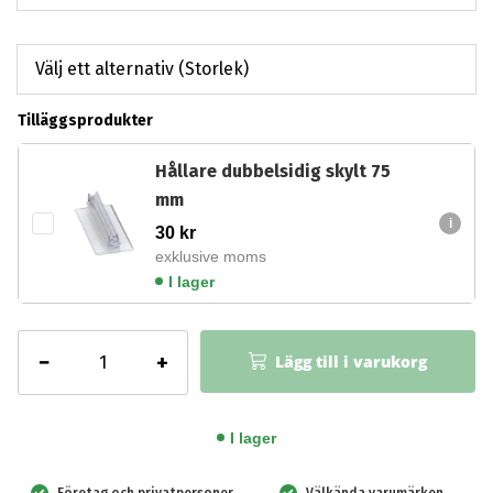
Tilläggsprodukter
Hållare dubbelsidig skylt 75
mm
30
kr
exklusive moms
I lager
Brandskylt
−
+
Lägg till i varukorg
-
Brandredskap
mängd
I lager
Företag och privatpersoner
Välkända varumärken