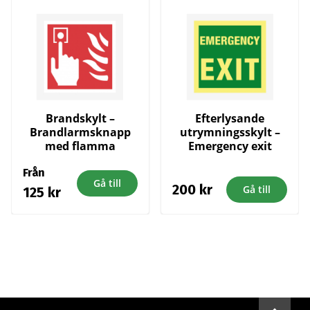
Brandskylt –
Efterlysande
Brandlarmsknapp
utrymningsskylt –
med flamma
Emergency exit
Från
Gå till
200
kr
Gå till
125
kr