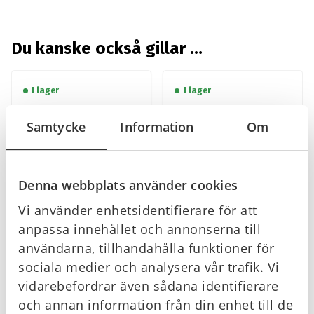
Du kanske också gillar …
I lager
I lager
Samtycke
Information
Om
Denna webbplats använder cookies
Vi använder enhetsidentifierare för att
Brandskylt –
Brandskylt –
anpassa innehållet och annonserna till
Brandredskap får ej
Inomhusbrandpost
blockeras
användarna, tillhandahålla funktioner för
sociala medier och analysera vår trafik. Vi
Från
Från
Gå till
Gå till
vidarebefordrar även sådana identifierare
125
kr
70
kr
och annan information från din enhet till de