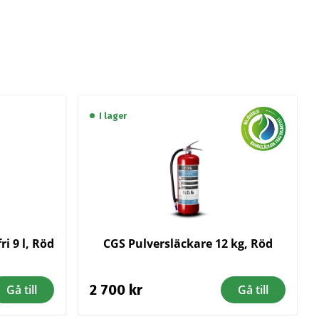
I lager
i 9 l, Röd
CGS Pulversläckare 12 kg, Röd
2 700
kr
Gå till
Gå till