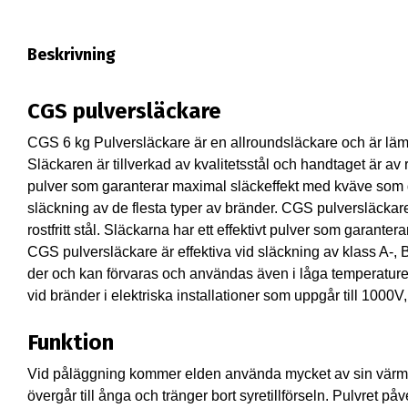
Beskrivning
CGS pulversläckare
CGS 6 kg Pulversläckare är en allroundsläckare och är lämpl
Släckaren är tillverkad av kvalitetsstål och handtaget är av ro
pulver som garanterar maximal släckeffekt med kväve som d
släckning av de flesta typer av bränder. CGS pulversläckare ä
rostfritt stål. Släckarna har ett effektivt pulver som garan
CGS pulversläckare är effektiva vid släckning av klass A-, 
der och kan förvaras och användas även i låga temperature
vid bränder i elektriska installationer som uppgår till 100
Funktion
Vid påläggning kommer elden använda mycket av sin värmeen
övergår till ånga och tränger bort syretillförseln. Pulvret