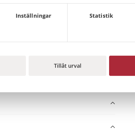
Inställningar
Statistik
alsk trygghet. Service och kontroll ska genomföras
dsläckare SS-3656. Vi utför service framförallt i
 oss så får du pris direkt på vad underhåll av dina
.
Tillåt urval