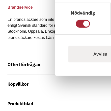
Samtyckesval
Brandservice
Nödvändig
En brandsläckare som inte underhålls regelbundet blir en f
enligt Svensk standard för underhåll och omladdning av bran
Stockholm, Uppsala, Enköping och runt Mälardalen. Kontakta
brandsläckare kostar. Läs mer om
service av brandsläckare
Avvisa
Offertförfrågan
Köpvillkor
Produktblad