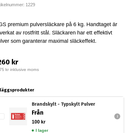
tikelnummer: 1229
S premium pulversläckare på 6 kg. Handtaget är
llverkat av rostfritt stål. Släckaren har ett effektivt
lver som garanterar maximal släckeffekt.
260 kr
75 kr inklusive moms
lläggsprodukter
Brandskylt - Typskylt Pulver
Från
100
kr
I lager