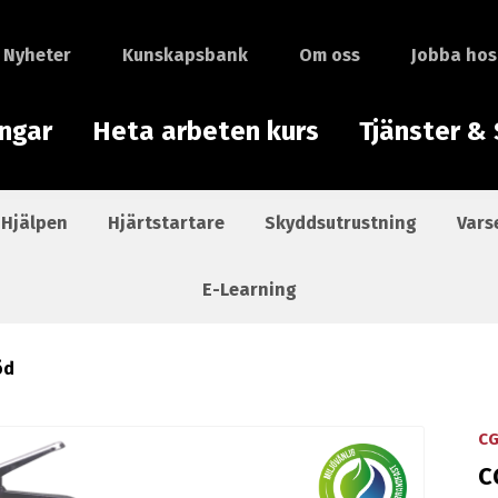
Nyheter
Kunskapsbank
Om oss
Jobba hos
ingar
Heta arbeten kurs
Tjänster & 
 Hjälpen
Hjärtstartare
Skyddsutrustning
Vars
E-Learning
öd
C
C