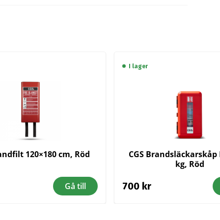
I lager
ndfilt 120×180 cm, Röd
CGS Brandsläckarskåp
kg, Röd
700
kr
Gå till