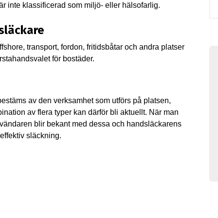
nte klassificerad som miljö- eller hälsofarlig.
släckare
offshore, transport, fordon, fritidsbåtar och andra platser
stahandsvalet för bostäder.
 bestäms av den verksamhet som utförs på platsen,
nation av flera typer kan därför bli aktuellt. När man
användaren blir bekant med dessa och handsläckarens
ffektiv släckning.