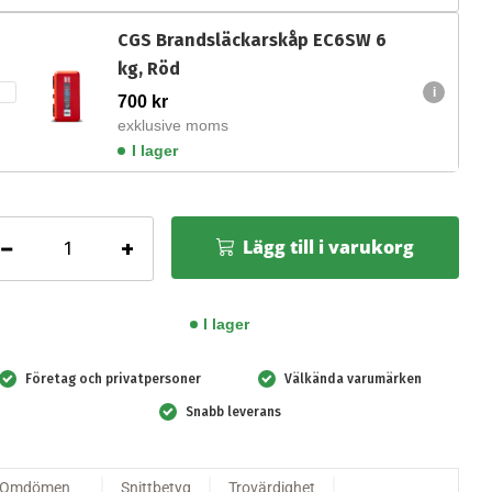
CGS Brandsläckarskåp EC6SW 6
kg, Röd
700
kr
exklusive moms
I lager
GS
−
+
Lägg till i varukorg
lversläckare
,
I lager
öd
ängd
Företag och privatpersoner
Välkända varumärken
Snabb leverans