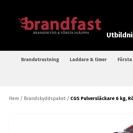
Utbildn
Brandutrustning
Laddare & timer
Första
Hem
/
Brandskyddspaket
/
CGS Pulversläckare 6 kg, R