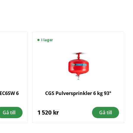
I lager
 EC6SW 6
CGS Pulversprinkler 6 kg 93°
1 520
kr
Gå till
Gå till