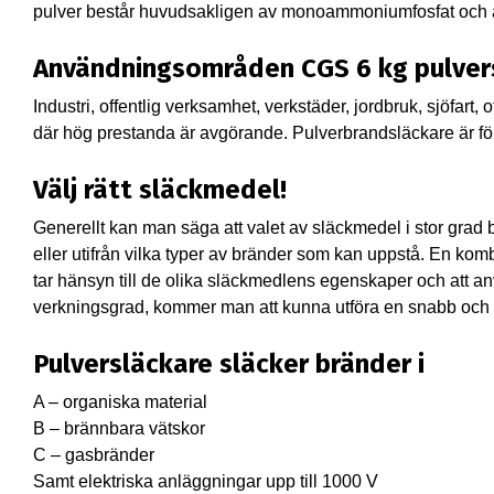
pulver består huvudsakligen av monoammoniumfosfat och är i
Användningsområden CGS 6 kg pulver
Industri, offentlig verksamhet, verkstäder, jordbruk, sjöfart, 
där hög prestanda är avgörande. Pulverbrandsläckare är för
Välj rätt släckmedel!
Generellt kan man säga att valet av släckmedel i stor grad
eller utifrån vilka typer av bränder som kan uppstå. En kombi
tar hänsyn till de olika släckmedlens egenskaper och att 
verkningsgrad, kommer man att kunna utföra en snabb och e
Pulversläckare släcker bränder i
A – organiska material
B – brännbara vätskor
C – gasbränder
Samt elektriska anläggningar upp till 1000 V