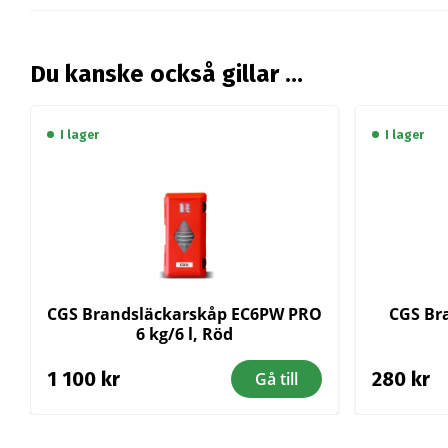
Du kanske också gillar …
I lager
I lager
CGS Brandsläckarskåp EC6PW PRO
CGS Bra
6 kg/6 l, Röd
1 100
kr
280
kr
Gå till