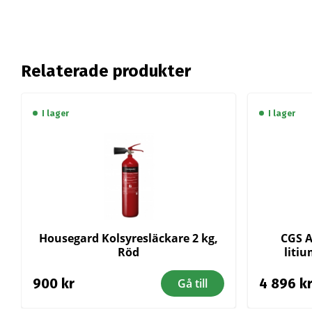
Relaterade produkter
I lager
I lager
Housegard Kolsyresläckare 2 kg,
CGS A
Röd
liti
900
kr
4 896
k
Gå till