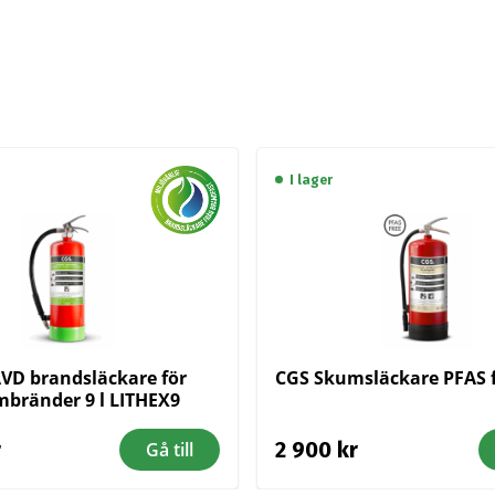
I lager
VD brandsläckare för
CGS Skumsläckare PFAS fr
umbränder 9 l LITHEX9
r
2 900
kr
Gå till