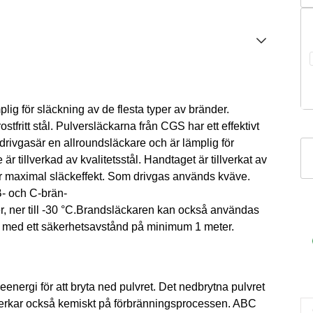
ig för släckning av de flesta typer av bränder.
stfritt stål. Pulversläckarna från CGS har ett effektivt
rivgasär en allroundsläckare och är lämplig för
C
r tillverkad av kvalitetsstål. Handtaget är tillverkat av
Pu
terar maximal släckeffekt. Som drivgas används kväve.
6
B- och C-brän-
kg
r, ner till -30 °C.Brandsläckaren kan också användas
R
0V, med ett säkerhetsavstånd på minimum 1 meter.
m
ergi för att bryta ned pulvret. Det nedbrytna pulvret
 påverkar också kemiskt på förbränningsprocessen. ABC