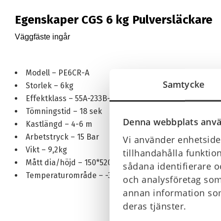
Egenskaper CGS 6 kg Pulversläckare
Väggfäste ingår
Modell – PE6CR-A
Samtycke
Storlek – 6kg
Effektklass – 55A-233B-C
Tömningstid – 18 sek
Denna webbplats anvä
Kastlängd – 4-6 m
Arbetstryck – 15 Bar
Vi använder enhetsiden
Vikt – 9,2kg
tillhandahålla funktio
Mått dia/höjd – 150*520mm
sådana identifierare o
Temperaturområde – -30C till +60C
och analysföretag som
annan information som
deras tjänster.