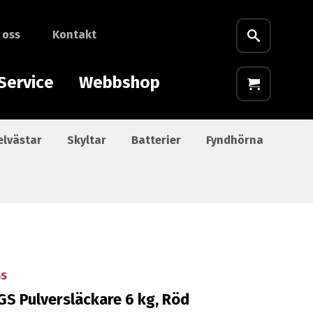
 oss
Kontakt
Service
Webbshop
elvästar
Skyltar
Batterier
Fyndhörna
GS
GS Pulversläckare 6 kg, Röd