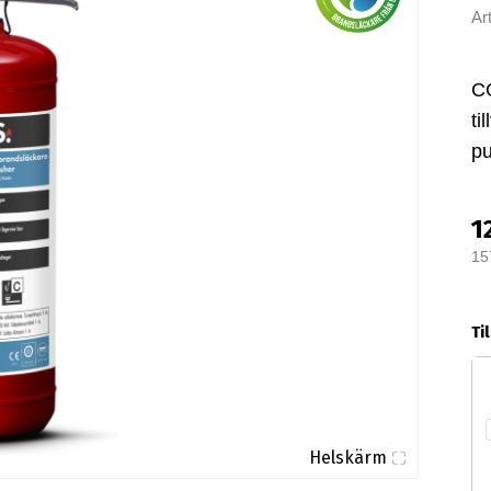
Ar
CG
ti
pu
1
15
Ti
Helskärm