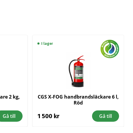
I lager
are 2 kg,
CGS X-FOG handbrandsläckare 6 l,
Röd
1 500
kr
Gå till
Gå till