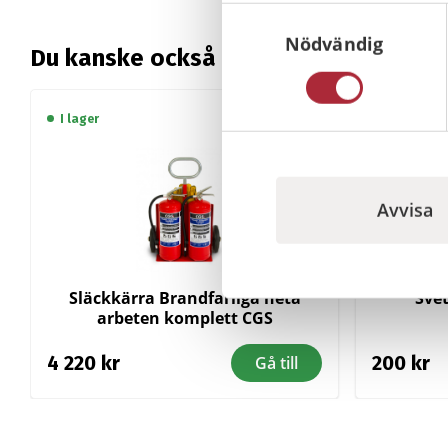
Samtyckesval
Nödvändig
Du kanske också gillar …
I lager
I lager
Avvisa
Släckkärra Brandfarliga heta
Sve
arbeten komplett CGS
4 220
kr
200
kr
Gå till