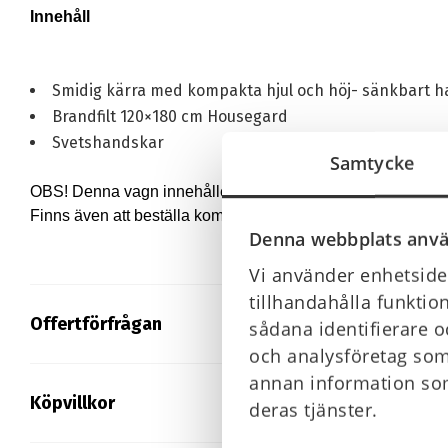
Innehåll
Smidig kärra med kompakta hjul och höj- sänkbart hand
Brandfilt 120×180 cm Housegard
Svetshandskar
Samtycke
OBS! Denna vagn innehåller inte pulversläckare.
Finns även att beställa komplett med innehåll
Denna webbplats anvä
Vi använder enhetsiden
tillhandahålla funktio
Offertförfrågan
sådana identifierare o
och analysföretag som
annan information som
Köpvillkor
deras tjänster.