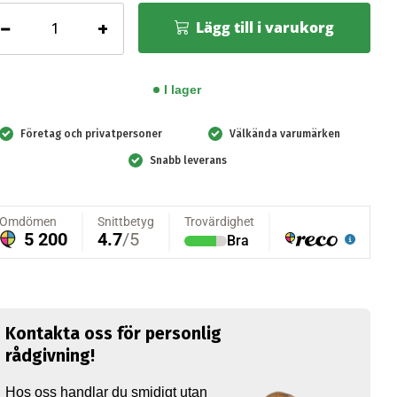
äckkärra
−
+
Lägg till i varukorg
andfarliga
beten
mpakt,
I lager
öd
ousegard
Företag och privatpersoner
Välkända varumärken
ängd
Snabb leverans
Kontakta oss för personlig
rådgivning!
Hos oss handlar du smidigt utan