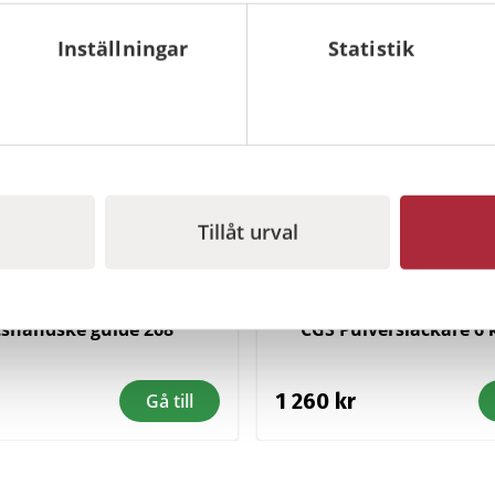
Inställningar
Statistik
I lager
Tillåt urval
tshandske guide 268
CGS Pulversläckare 6 
1 260
kr
Gå till