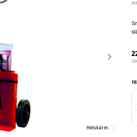
Ar
Sm
sl
2
28
Ti
Helskärm