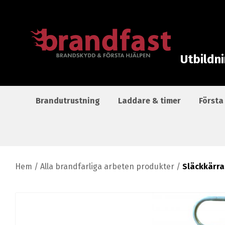
Utbildn
Brandutrustning
Laddare & timer
Första
Hem
/
Alla brandfarliga arbeten produkter
/
Släckkärra