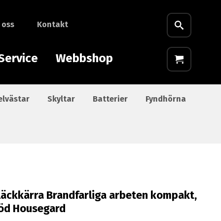
 oss
Kontakt
Service
Webbshop
elvästar
Skyltar
Batterier
Fyndhörna
läckkärra Brandfarliga arbeten kompakt,
öd Housegard