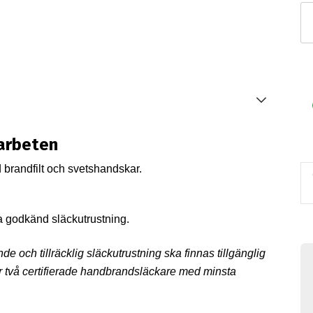
Sl
Br
ar
ko
R
H
m
 arbeten
brandfilt och svetshandskar.
ha godkänd släckutrustning.
e och tillräcklig släckutrustning ska finnas tillgänglig
r två certifierade handbrandsläckare med minsta