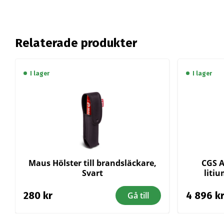
Relaterade produkter
I lager
I lager
Maus Hölster till brandsläckare,
CGS A
Svart
liti
280
kr
4 896
k
Gå till