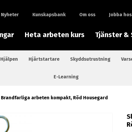
Nyheter
Kunskapsbank
Om oss
Jobba hos
ingar
Heta arbeten kurs
Tjänster & 
 Hjälpen
Hjärtstartare
Skyddsutrustning
Vars
E-Learning
 Brandfarliga arbeten kompakt, Röd Housegard
S
R