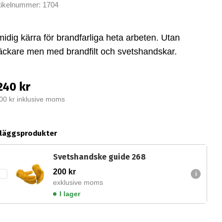
tikelnummer: 1704
idig kärra för brandfarliga heta arbeten. Utan
äckare men med brandfilt och svetshandskar.
240 kr
00 kr inklusive moms
lläggsprodukter
Svetshandske guide 268
200
kr
exklusive moms
I lager