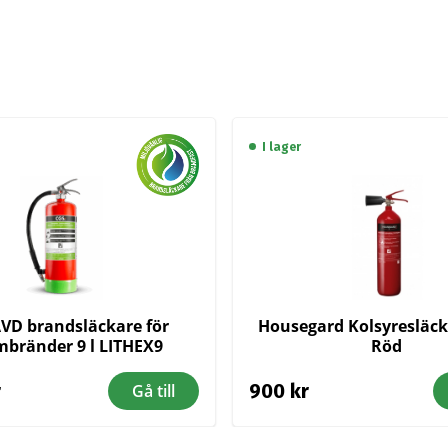
I lager
VD brandsläckare för
Housegard Kolsyresläck
umbränder 9 l LITHEX9
Röd
r
900
kr
Gå till