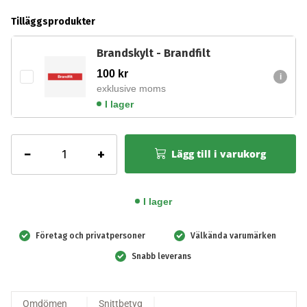
Tilläggsprodukter
Brandskylt - Brandfilt
100
kr
exklusive moms
I lager
CGS
−
+
Lägg till i varukorg
Lithium
Brandfilt
Medium
I lager
2,6x3,3
m
Företag och privatpersoner
Välkända varumärken
mängd
Snabb leverans