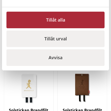
1 260
kr
1 500
kr
Gå till
Gå till
Tillåt alla
Tillåt urval
Relaterade produkter
Avvisa
I lager
I lager
Solstickan Brandfilt
Solstickan Brandfilt