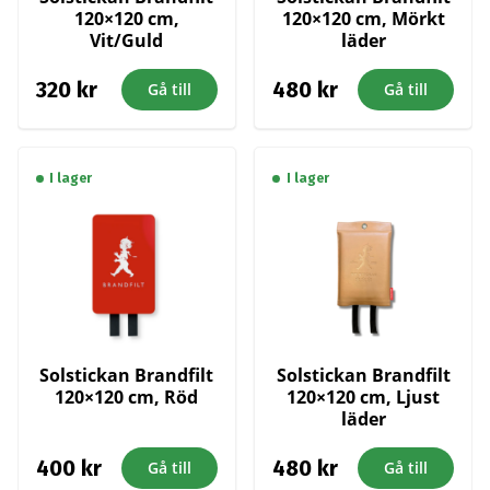
120×120 cm,
120×120 cm, Mörkt
Vit/Guld
läder
320
kr
480
kr
Gå till
Gå till
I lager
I lager
Solstickan Brandfilt
Solstickan Brandfilt
120×120 cm, Röd
120×120 cm, Ljust
läder
400
kr
480
kr
Gå till
Gå till