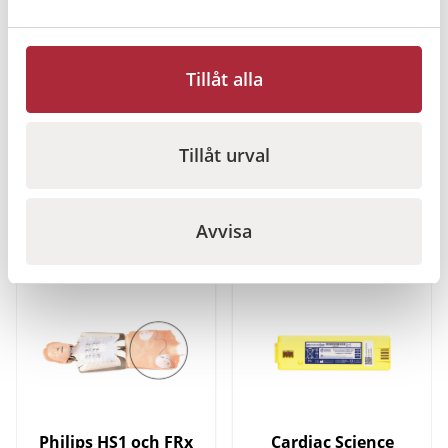
2 160
kr
Gå till
Gå till
Tillåt alla
Tillåt urval
Relaterade produkter
Avvisa
I lager
I lager
Philips HS1 och FRx
Cardiac Science