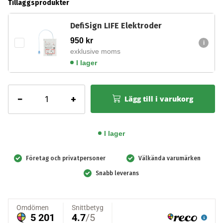
Tilläggsprodukter
DefiSign LIFE Elektroder
950
kr
exklusive moms
I lager
DefiSign
−
+
Lägg till i varukorg
LIFE
Barnelektroder
mängd
I lager
Företag och privatpersoner
Välkända varumärken
Snabb leverans