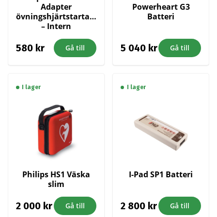
Adapter
Powerheart G3
övningshjärtstartare
Batteri
– Intern
580
kr
5 040
kr
Gå till
Gå till
I lager
I lager
Philips HS1 Väska
I-Pad SP1 Batteri
slim
2 000
kr
2 800
kr
Gå till
Gå till