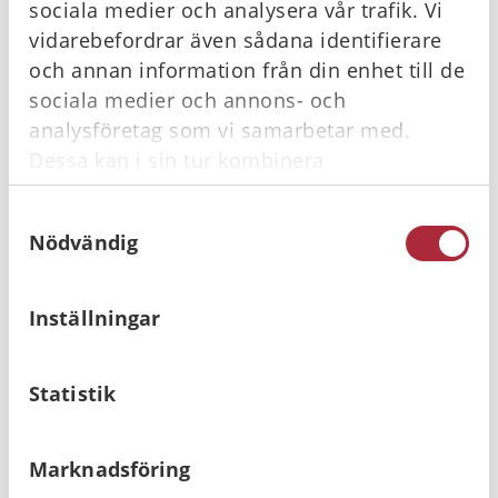
sociala medier och analysera vår trafik. Vi
Köpvillkor
vidarebefordrar även sådana identifierare
och annan information från din enhet till de
sociala medier och annons- och
analysföretag som vi samarbetar med.
Du kanske också gillar …
Dessa kan i sin tur kombinera
informationen med annan information som
Samtyckesval
du har tillhandahållit eller som de har
I lager
I lager
Nödvändig
samlat in när du har använt deras tjänster.
Inställningar
Statistik
DefiSign LIFE Batteri
DefiSign LIFE
Hjärtstartare
Marknadsföring
10 800
kr