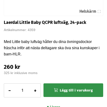
Helskärm
Laerdal Little Baby QCPR luftväg, 24-pack
Artikelnummer: 4359
Med Little baby luftväg håller du dina övningsdockor
fräscha inför att nästa deltagare ska öva sina kunskaper i
barn-HLR.
260 kr
325 kr inklusive moms
Laerdal
−
+
Lägg till i varukorg
Little
Baby
QCPR
I lager