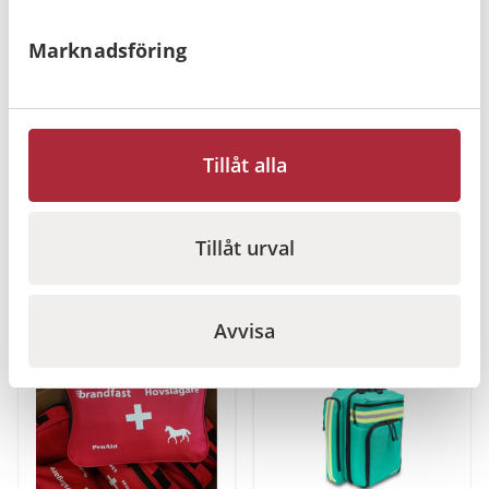
Marknadsföring
Philips HS1 och FRx
ProAid Akutväska
Adaptertejp
hjärtstartare, Röd
Tillåt alla
övningshjärtstartare
– Extern, 5-pack
1 120
kr
2 560
kr
Gå till
Gå till
Tillåt urval
Avvisa
I lager
I lager