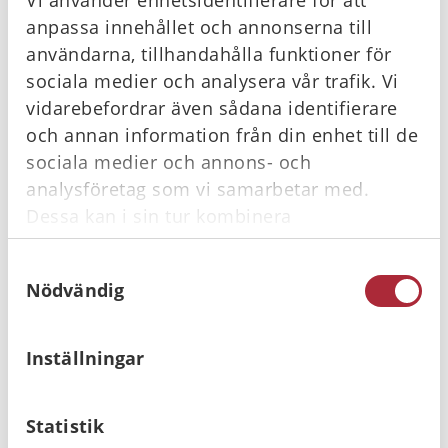
anpassa innehållet och annonserna till
användarna, tillhandahålla funktioner för
sociala medier och analysera vår trafik. Vi
Laerdal Little Baby
Laerdal Little Anne
vidarebefordrar även sådana identifierare
QCPR Ljus hy, 4-pack
Luftväg, 96-pack
och annan information från din enhet till de
8 640
kr
3 280
kr
Gå till
Gå till
sociala medier och annons- och
analysföretag som vi samarbetar med.
Dessa kan i sin tur kombinera
informationen med annan information som
Samtyckesval
du har tillhandahållit eller som de har
Nödvändig
samlat in när du har använt deras tjänster.
Relaterade produkter
Inställningar
I lager
I lager
Statistik