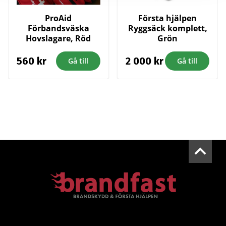
ProAid
Första hjälpen
Förbandsväska
Ryggsäck komplett,
Hovslagare, Röd
Grön
560
kr
2 000
kr
Gå till
Gå till