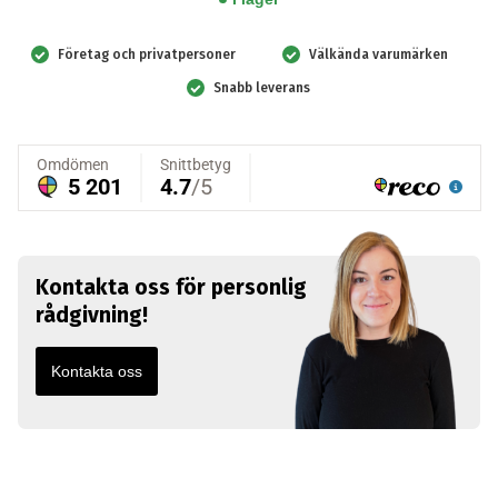
luftväg,
24-
Företag och privatpersoner
Välkända varumärken
pack
Snabb leverans
mängd
Kontakta oss för personlig
rådgivning!
Kontakta oss