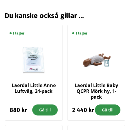
Du kanske också gillar …
I lager
I lager
Laerdal Little Anne
Laerdal Little Baby
Luftväg, 24-pack
QCPR Mörk hy, 1-
pack
880
kr
2 440
kr
Gå till
Gå till