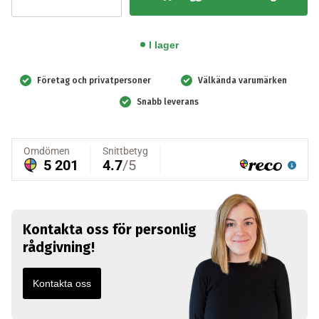
Little
Junior
QCPR
I lager
Mörk
hy,
Företag och privatpersoner
Välkända varumärken
4-
Snabb leverans
pack
mängd
Kontakta oss för personlig
rådgivning!
Kontakta oss