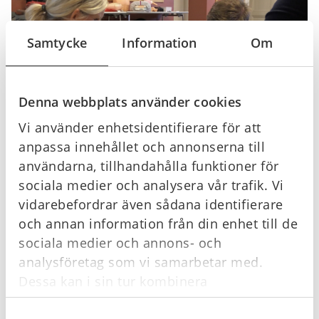
Samtycke
Information
Om
Denna webbplats använder cookies
Vi använder enhetsidentifierare för att
anpassa innehållet och annonserna till
användarna, tillhandahålla funktioner för
sociala medier och analysera vår trafik. Vi
vidarebefordrar även sådana identifierare
och annan information från din enhet till de
sociala medier och annons- och
analysföretag som vi samarbetar med.
Dessa kan i sin tur kombinera
informationen med annan information som
Offertförfrågan