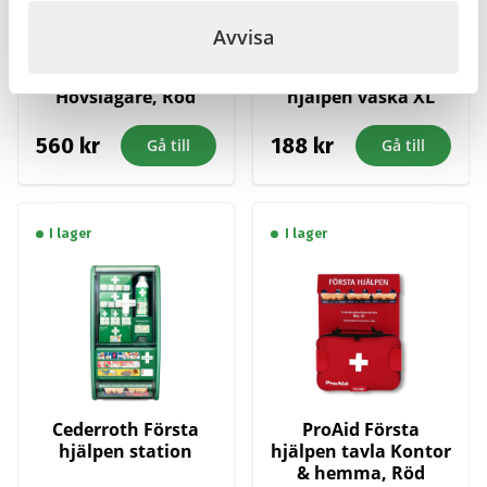
Avvisa
ProAid
Cederroth
Förbandsväska
Vägghållare första
Hovslagare, Röd
hjälpen väska XL
560
kr
188
kr
Gå till
Gå till
I lager
I lager
Cederroth Första
ProAid Första
hjälpen station
hjälpen tavla Kontor
& hemma, Röd