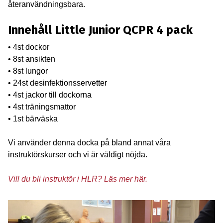
återanvändningsbara.
Innehåll Little Junior QCPR 4 pack
• 4st dockor
• 8st ansikten
• 8st lungor
• 24st desinfektionsservetter
• 4st jackor till dockorna
• 4st träningsmattor
• 1st bärväska
Vi använder denna docka på bland annat våra
instruktörskurser och vi är väldigt nöjda.
Vill du bli instruktör i HLR? Läs mer här.