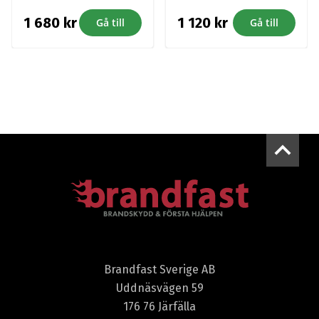
1 680
kr
1 120
kr
Gå till
Gå till
Brandfast Sverige AB
Uddnäsvägen 59
176 76 Järfälla