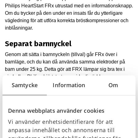
Philips HeartStart FRx utrustad med en informationsknapp.
Om du trycker på den under en insats får du ytterligare
vägledning för att utföra korrekta bröstkompressioner och
inblåsningar.
Separat barnnyckel
Genom att sätta i barnnyckeln (tillval) går FRx över i
barnläge, och du kan då använda samma elektroder på
barn under 25 kg. Detta gör att FRX lämpar sig bra tex i
simhallar. Philips hjärtstartare guidar livräddaren genom
Samtycke
Information
Om
tydliga, talade röstinstruktioner hur man ska utföra hjärt-
lungräddning. Omfattande automatiska självtester
kontrollerar alla FRx vitala funktioner dagligen.
Denna webbplats använder cookies
DefiSign Inomhusskåp till
Vi använder enhetsidentifierare för att
anpassa innehållet och annonserna till
hjärtstartare med larm, Grön