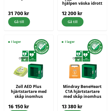
hjälpen väska idrott
31 700
kr
12 200
kr
Gå till
Gå till
I lager
I lager
Zoll AED Plus
Mindray BeneHeart
hjärtstartare med
C1A hjärtstartare
skåp inomhus
med skåp inomhus
16 150
kr
13 380
kr