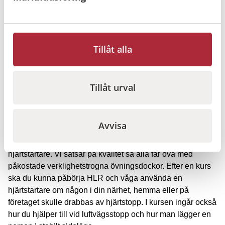
hjärtstartare
Klicka här för att ladda ner bruksanvisningen till Philips
FRx hjärtstartare.
Tillåt alla
Klicka här för att ladda ner information om barnnyckel till
Philips FRx hjärtstartare.
Tillåt urval
Kurs i hjärt-lungräddning
I samband med köp av en hjärtstartare så rekommenderar
Avvisa
vi en utbildning i hjärt- lungräddning. I denna kurs lär du
dig HLR (hjärt- lungräddning) samt hur man använder en
hjärtstartare. Vi satsar på kvalitet så alla får öva med
påkostade verklighetstrogna övningsdockor. Efter en kurs
ska du kunna påbörja HLR och våga använda en
hjärtstartare om någon i din närhet, hemma eller på
företaget skulle drabbas av hjärtstopp. I kursen ingår också
hur du hjälper till vid luftvägsstopp och hur man lägger en