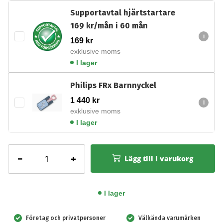
Supportavtal hjärtstartare
169 kr/mån i 60 mån
169
kr
exklusive moms
I lager
Philips FRx Barnnyckel
1 440
kr
exklusive moms
I lager
Philips
−
+
Lägg till i varukorg
FRx
hjärtstartare
med
I lager
skåp
inomhus
Företag och privatpersoner
Välkända varumärken