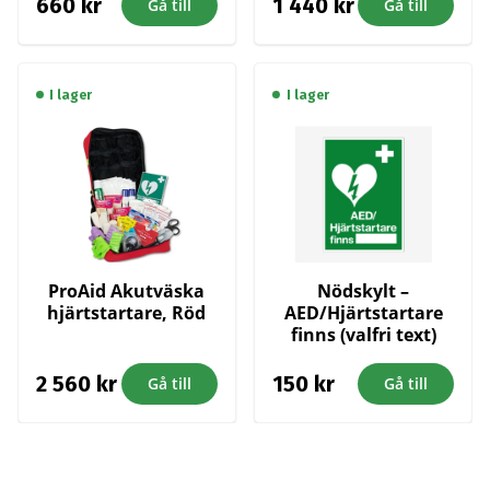
660
kr
1 440
kr
Gå till
Gå till
I lager
I lager
ProAid Akutväska
Nödskylt –
hjärtstartare, Röd
AED/Hjärtstartare
finns (valfri text)
2 560
kr
150
kr
Gå till
Gå till