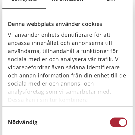
Funktioner:
Denna webbplats använder cookies
Knappar för val mellan vuxen/barn
Vi använder enhetsidentifierare för att
Tydligt upplyst chockknapp
anpassa innehållet och annonserna till
Blinkar när chock rekommenderas
användarna, tillhandahålla funktioner för
sociala medier och analysera vår trafik. Vi
På/Av-knapp med belyst indikator och möjlighet att
vidarebefordrar även sådana identifierare
pausa programmet
och annan information från din enhet till de
Robust, uppfällbart lock
sociala medier och annons- och
Hållbart, genomskinligt lock och gångjärn
analysföretag som vi samarbetar med.
Att öppna locket startar inte enheten
Dessa kan i sin tur kombinera
informationen med annan information som
Fem träningsscenarier
Samtyckesval
du har tillhandahållit eller som de har
Klara och lugna röstinstruktioner
Nödvändig
samlat in när du har använt deras tjänster.
Metronom för bröstkompressioner
Metronomen kan slås på eller av