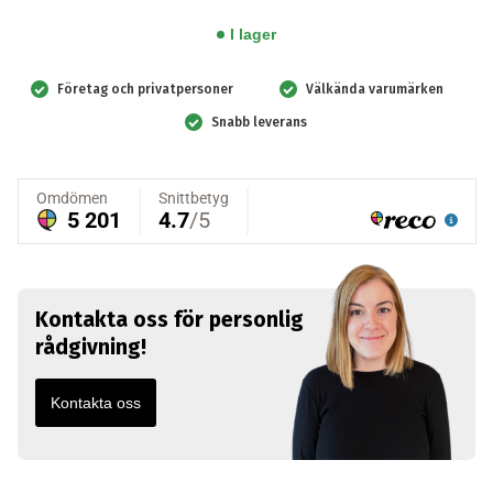
Plus,
I lager
1-
pack
Företag och privatpersoner
Välkända varumärken
mängd
Snabb leverans
Kontakta oss för personlig
rådgivning!
Kontakta oss