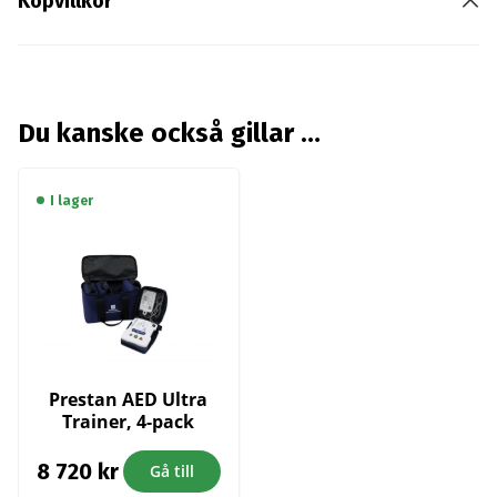
Köpvillkor
Du kanske också gillar …
I lager
Prestan AED Ultra
Trainer, 4-pack
8 720
kr
Gå till