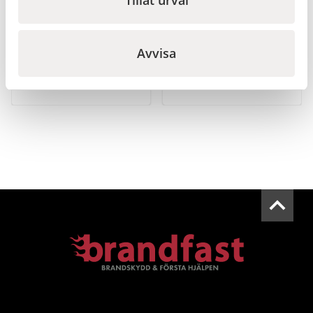
Nödskylt –
Brandskylt –
AED/Hjärtstartare
Brandlarmsknapp
utan flamma
Avvisa
Från
Från
Gå till
Gå till
125
kr
125
kr