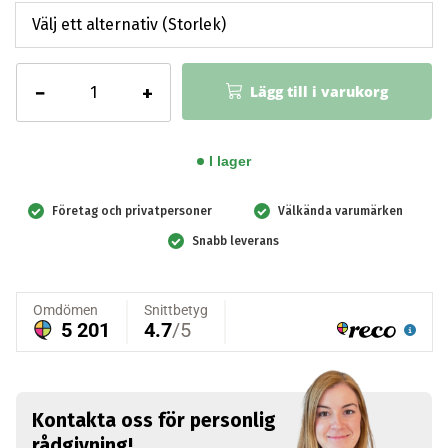
Brandskylt
−
+
Lägg till i varukorg
-
Typskylt
Fettbrandsläckare
I lager
mängd
Företag och privatpersoner
Välkända varumärken
Snabb leverans
Kontakta oss för personlig
rådgivning!