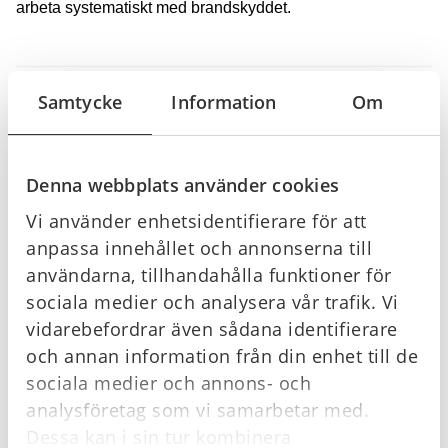
arbeta systematiskt med brandskyddet.
Samtycke
Information
Om
Offertförfrågan
Denna webbplats använder cookies
Köpvillkor
Vi använder enhetsidentifierare för att
anpassa innehållet och annonserna till
användarna, tillhandahålla funktioner för
sociala medier och analysera vår trafik. Vi
Relaterade produkter
vidarebefordrar även sådana identifierare
och annan information från din enhet till de
I lager
I lager
sociala medier och annons- och
analysföretag som vi samarbetar med.
Dessa kan i sin tur kombinera