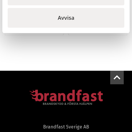
PFAS fri 9 l, Röd
handbrandsläckare
9 l, Röd
Avvisa
2 900
kr
2 100
kr
Gå till
Gå till
Brandfast Sverige AB