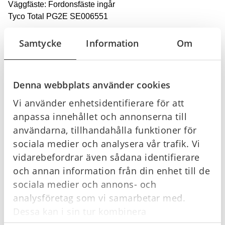
Väggfäste: Fordonsfäste ingår
Tyco Total PG2E SE006551
Samtycke
Information
Om
Offertförfrågan
Denna webbplats använder cookies
Vi använder enhetsidentifierare för att
Köpvillkor
anpassa innehållet och annonserna till
användarna, tillhandahålla funktioner för
sociala medier och analysera vår trafik. Vi
vidarebefordrar även sådana identifierare
Relaterade produkter
och annan information från din enhet till de
sociala medier och annons- och
analysföretag som vi samarbetar med.
I lager
I lager
Dessa kan i sin tur kombinera